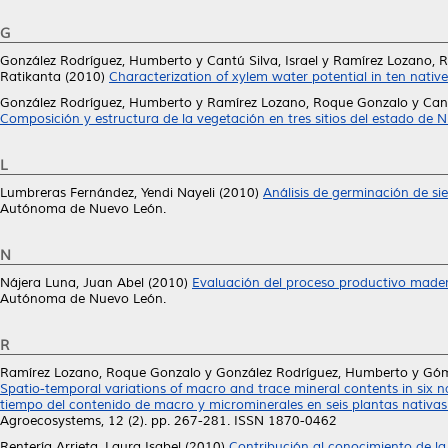
G
González Rodríguez, Humberto
y
Cantú Silva, Israel
y
Ramírez Lozano, 
Ratikanta
(2010)
Characterization of xylem water potential in ten nativ
González Rodríguez, Humberto
y
Ramírez Lozano, Roque Gonzalo
y
Cant
Composición y estructura de la vegetación en tres sitios del estado de 
L
Lumbreras Fernández, Yendi Nayeli
(2010)
Análisis de germinación de sie
Autónoma de Nuevo León.
N
Nájera Luna, Juan Abel
(2010)
Evaluación del proceso productivo madera
Autónoma de Nuevo León.
R
Ramírez Lozano, Roque Gonzalo
y
González Rodríguez, Humberto
y
Góm
Spatio-temporal variations of macro and trace mineral contents in six 
tiempo del contenido de macro y microminerales en seis plantas nativa
Agroecosystems, 12 (2). pp. 267-281. ISSN 1870-0462
Rentería Arrieta, Laura Isabel
(2010)
Contribución al conocimiento de la 