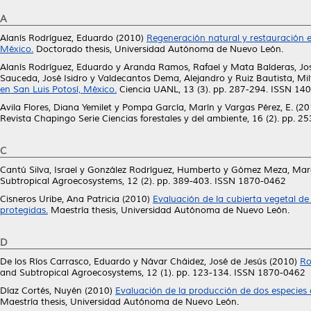
A
Alanís Rodríguez, Eduardo
(2010)
Regeneración natural y restauración e
México.
Doctorado thesis, Universidad Autónoma de Nuevo León.
Alanís Rodríguez, Eduardo
y
Aranda Ramos, Rafael
y
Mata Balderas, Jo
Sauceda, José Isidro
y
Valdecantos Dema, Alejandro
y
Ruiz Bautista, Mi
en San Luis Potosí, México.
Ciencia UANL, 13 (3). pp. 287-294. ISSN 14
Avila Flores, Diana Yemilet
y
Pompa García, Marín
y
Vargas Pérez, E.
(20
Revista Chapingo Serie Ciencias forestales y del ambiente, 16 (2). pp.
C
Cantú Silva, Israel
y
González Rodríguez, Humberto
y
Gómez Meza, Marc
Subtropical Agroecosystems, 12 (2). pp. 389-403. ISSN 1870-0462
Cisneros Uribe, Ana Patricia
(2010)
Evaluación de la cubierta vegetal de
protegidas.
Maestría thesis, Universidad Autónoma de Nuevo León.
D
De los Ríos Carrasco, Eduardo
y
Návar Cháidez, José de Jesús
(2010)
Ro
and Subtropical Agroecosystems, 12 (1). pp. 123-134. ISSN 1870-0462
Díaz Cortés, Nuyén
(2010)
Evaluación de la producción de dos especies d
Maestría thesis, Universidad Autónoma de Nuevo León.