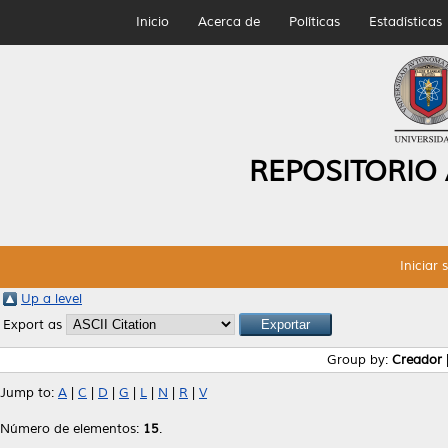
Inicio
Acerca de
Políticas
Estadísticas
REPOSITORIO
Iniciar 
Up a level
Export as
Group by:
Creador
Jump to:
A
|
C
|
D
|
G
|
L
|
N
|
R
|
V
Número de elementos:
15
.