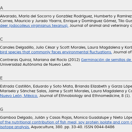
A
Alvarado, María del Socorro
y
González Rodríguez, Humberto
y
Ramírez
Correa, Mauricio
y
Jurado Ybarra, Enrique
y
Domínguez Gómez, Tilo Gu
deer (odocoileus virginianus texanus).
Journal of animal and veterinary 
C
Canales Delgadillo, Julio César
y
Scott Morales, Laura Magdalena
y
Korb
bird species that commonly faces environmental fluctuations.
Journal of
Contreras Quiroz, Mariana del Rocío
(2012)
Germinación de semillas de e
Universidad Autónoma de Nuevo León.
E
Estrada Castillón, Eduardo
y
Soto Mata, Brianda Elizabeth
y
Garza Lópe
Marisela
y
Sánchez Salas, Jaime
y
Scott Morales, Laura Magdalena
y
C
Nuevo León, México.
Journal of Ethnobiology and Ethnomedicine, 8 (1).
G
Gamboa Delgado, Julián
y
Casas Rojas, Monica Guadalupe
y
Nieto Lóp
of the nutritional contribution of fish meal, soy protein isolate and cor
isotope analysis.
Aquaculture, 380. pp. 33-40. ISSN 0044-8486