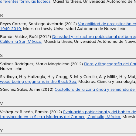
diferentes fórmulas lácteas.
Maestría thesis, Universidad Autónoma de 
R
Reyes Carrera, Santiago Avelardo
(2012)
Variabilidad de precipitación 
1940-2010.
Maestría thesis, Universidad Autónoma de Nuevo León.
Román Valdez, Raúl
(2012)
Densidad y estructura poblacional del borre
California Sur, México.
Maestría thesis, Universidad Autónoma de Nuevo
S
Salinas Rodríguez, María Magdalena
(2012)
Flora y fitogeografía del C
Nuevo León.
Sivrikaya, H.
y
Hafizoglu, H.
y
Cragg, S. M.
y
Carrillo, A.
y
Militz, H.
y
Mai,
wood boring organisms in the Black Sea.
Maderas. Ciencia y tecnología,
Sánchez Salas, Jaime
(2012)
Cactoflora de la zona árida y semiárida d
V
Velázquez Rincón, Ramiro
(2012)
Evaluación poblacional y del habita 
translocado en la Sierra Maderas del Carmen, Coahuila, México.
Maestrí
Y