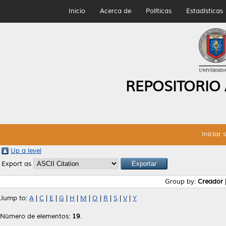
Inicio
Acerca de
Políticas
Estadísticas
REPOSITORIO
Iniciar 
Up a level
Export as
Group by:
Creador
Jump to:
A
|
C
|
E
|
G
|
H
|
M
|
O
|
R
|
S
|
V
|
Y
Número de elementos:
19
.