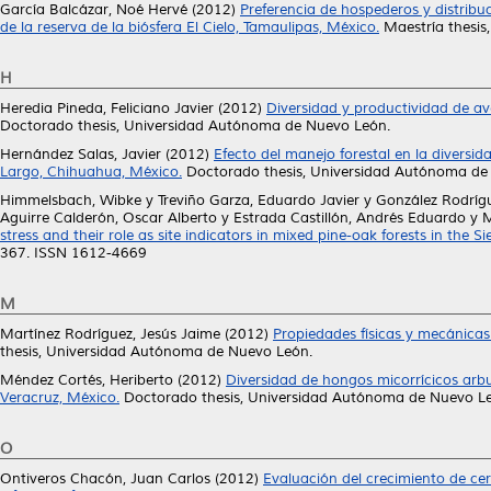
García Balcázar, Noé Hervé
(2012)
Preferencia de hospederos y distribu
de la reserva de la biósfera El Cielo, Tamaulipas, México.
Maestría thesis
H
Heredia Pineda, Feliciano Javier
(2012)
Diversidad y productividad de ave
Doctorado thesis, Universidad Autónoma de Nuevo León.
Hernández Salas, Javier
(2012)
Efecto del manejo forestal en la diversi
Largo, Chihuahua, México.
Doctorado thesis, Universidad Autónoma de
Himmelsbach, Wibke
y
Treviño Garza, Eduardo Javier
y
González Rodríg
Aguirre Calderón, Oscar Alberto
y
Estrada Castillón, Andrés Eduardo
y
M
stress and their role as site indicators in mixed pine-oak forests in the 
367. ISSN 1612-4669
M
Martínez Rodríguez, Jesús Jaime
(2012)
Propiedades físicas y mecánicas
thesis, Universidad Autónoma de Nuevo León.
Méndez Cortés, Heriberto
(2012)
Diversidad de hongos micorrícicos arbu
Veracruz, México.
Doctorado thesis, Universidad Autónoma de Nuevo L
O
Ontiveros Chacón, Juan Carlos
(2012)
Evaluación del crecimiento de ce