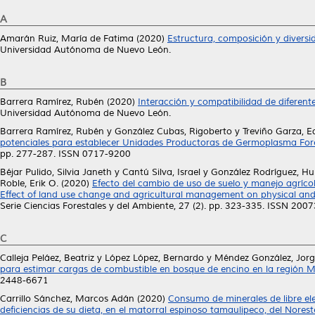
A
Amarán Ruiz, María de Fatima
(2020)
Estructura, composición y diversi
Universidad Autónoma de Nuevo León.
B
Barrera Ramírez, Rubén
(2020)
Interacción y compatibilidad de diferent
Universidad Autónoma de Nuevo León.
Barrera Ramírez, Rubén
y
González Cubas, Rigoberto
y
Treviño Garza, E
potenciales para establecer Unidades Productoras de Germoplasma Fore
pp. 277-287. ISSN 0717-9200
Béjar Pulido, Silvia Janeth
y
Cantú Silva, Israel
y
González Rodríguez, H
Roble, Erik O.
(2020)
Efecto del cambio de uso de suelo y manejo agríco
Effect of land use change and agricultural management on physical and
Serie Ciencias Forestales y del Ambiente, 27 (2). pp. 323-335. ISSN 200
C
Calleja Peláez, Beatriz
y
López López, Bernardo
y
Méndez González, Jor
para estimar cargas de combustible en bosque de encino en la región 
2448-6671
Carrillo Sánchez, Marcos Adán
(2020)
Consumo de minerales de libre el
deficiencias de su dieta, en el matorral espinoso tamaulipeco, del Nores