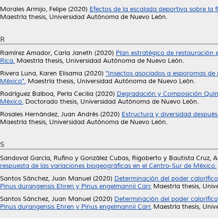
Morales Armijo, Felipe
(2020)
Efectos de la escalada deportiva sobre la 
Maestría thesis, Universidad Autónoma de Nuevo León.
R
Ramírez Amador, Carla Janeth
(2020)
Plan estratégico de restauración 
Rica.
Maestría thesis, Universidad Autónoma de Nuevo León.
Rivera Luna, Karen Elisama
(2020)
"Insectos asociados a esporomas de m
México".
Maestría thesis, Universidad Autónoma de Nuevo León.
Rodríguez Balboa, Perla Cecilia
(2020)
Degradación y Composición Quími
México.
Doctorado thesis, Universidad Autónoma de Nuevo León.
Rosales Hernández, Juan Andrés
(2020)
Estructura y diversidad después
Maestría thesis, Universidad Autónoma de Nuevo León.
S
Sandoval García, Rufino
y
González Cubas, Rigoberto
y
Bautista Cruz, A
respuesta de las variaciones biogeográficas en el Centro-Sur de México.
Santos Sánchez, Juan Manuel
(2020)
Determinación del poder calorífic
Pinus durangensis Ehren y Pinus engelmannii Carr.
Maestría thesis, Uni
Santos Sánchez, Juan Manuel
(2020)
Determinación del poder calorífic
Pinus durangensis Ehren y Pinus engelmannii Carr.
Maestría thesis, Uni