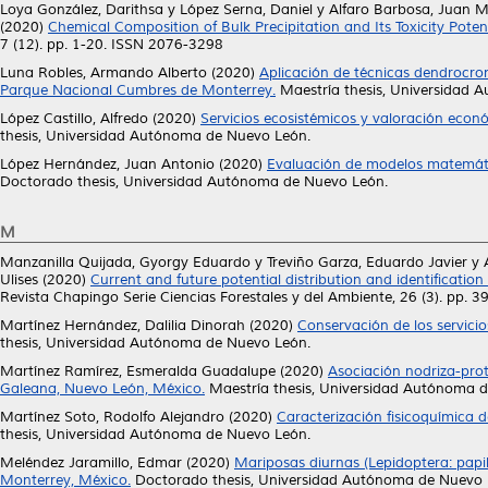
Loya González, Darithsa
y
López Serna, Daniel
y
Alfaro Barbosa, Juan 
(2020)
Chemical Composition of Bulk Precipitation and Its Toxicity Pote
7 (12). pp. 1-20. ISSN 2076-3298
Luna Robles, Armando Alberto
(2020)
Aplicación de técnicas dendrocron
Parque Nacional Cumbres de Monterrey.
Maestría thesis, Universidad 
López Castillo, Alfredo
(2020)
Servicios ecosistémicos y valoración econ
thesis, Universidad Autónoma de Nuevo León.
López Hernández, Juan Antonio
(2020)
Evaluación de modelos matemáti
Doctorado thesis, Universidad Autónoma de Nuevo León.
M
Manzanilla Quijada, Gyorgy Eduardo
y
Treviño Garza, Eduardo Javier
y
Ulises
(2020)
Current and future potential distribution and identification
Revista Chapingo Serie Ciencias Forestales y del Ambiente, 26 (3). pp.
Martínez Hernández, Dalilia Dinorah
(2020)
Conservación de los servici
thesis, Universidad Autónoma de Nuevo León.
Martínez Ramírez, Esmeralda Guadalupe
(2020)
Asociación nodriza-prot
Galeana, Nuevo León, México.
Maestría thesis, Universidad Autónoma 
Martínez Soto, Rodolfo Alejandro
(2020)
Caracterización fisicoquímica 
thesis, Universidad Autónoma de Nuevo León.
Meléndez Jaramillo, Edmar
(2020)
Mariposas diurnas (Lepidoptera: papi
Monterrey, México.
Doctorado thesis, Universidad Autónoma de Nuevo 