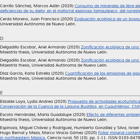
Carrillo Sánchez, Marcos Adán
(2020)
Consumo de minerales de libre el
deficiencias de su dieta, en el matorral espinoso tamaulipeco, del nores
Cerda Moreno, Juan Francisco
(2020)
Evaluación ecológica de un bosqu
Universidad Autónoma de Nuevo León.
D
Delgadillo Escobar, Ariel Armando
(2020)
Zonificación ecológica de una
Maestría thesis, Universidad Autónoma de Nuevo León.
Delgadillo Escobar, Ariel Armando
(2020)
Zonificación ecológica de una
Maestría thesis, Universidad Autónoma de Nuevo León.
Díaz García, Karla Estrella
(2020)
Cuantificación de las emisiones de gas
Maestría thesis, Universidad Autónoma de Nuevo León.
E
Elizalde Loya, Lydia Andrea
(2020)
Propuesta de actividades ecoturísti
Conservación de la Cuenca de la Laguna Bustillos, en Cuauhtémoc, Chi
Escoto Hernández, María Guadalupe
(2020)
Efecto de diferentes ambien
Maestría thesis, Universidad Autónoma de Nuevo León.
Espinoza, Miguel Chávez
y
Rodríguez, Humberto González
y
Silva, Israe
Hugo Bernal
y
Meza, Marco Vinicio Gómez
(2020)
Foliar mineral content
in northeastern Mexico.
Ciencia rural, 50 (10). pp. 1-11. ISSN 0103-847