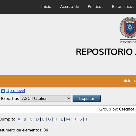
Inicio
Acerca de
Políticas
Estadísticas
REPOSITORIO
Iniciar 
Up a level
Export as
Group by:
Creador
Jump to:
A
|
B
|
C
|
D
|
E
|
G
|
H
|
L
|
M
|
R
|
S
|
T
Número de elementos:
39
.