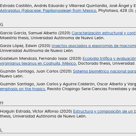
Estrada Castillón, Andrés Eduardo
y
Villarreal Quintanilla, José Ángel
y
E
Astragalus (Fabaceae: Papilionoideae) from Mexico.
Phytotaxa, 428 (3).
G
García García, Samuel Alberto
(2020)
Caracterización estructural y con
Maestría thesis, Universidad Autónoma de Nuevo León.
Garza López, Edwin
(2020)
Insectos asociados a esporomas de macromic
Universidad Autónoma de Nuevo León.
Gastelum Mendoza, Fernando Isaac
(2020)
Ecología trófica y evaluaci
virginianus texanus en Coahuila, México.
Doctorado thesis, Universida
Guzmán Santiago, Juan Carlos
(2020)
Sistema biométrico nacional para 
Nuevo León.
Guzmán Santiago, Juan Carlos
y
Aguirre Calderón, Oscar Alberto
y
Varg
emphasis on the tropics.
Revista Chapingo Serie Ciencias Forestales y d
H
Holguín Estrada, Víctor Alfonso
(2020)
Estructura y composición de un b
thesis, Universidad Autónoma de Nuevo León.
L