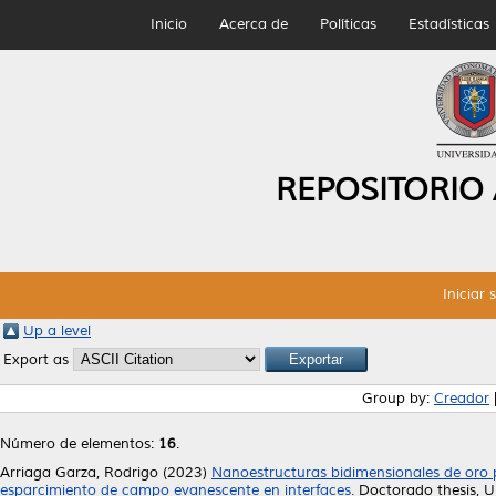
Inicio
Acerca de
Políticas
Estadísticas
REPOSITORIO
Iniciar 
Up a level
Export as
Group by:
Creador
Número de elementos:
16
.
Arriaga Garza, Rodrigo
(2023)
Nanoestructuras bidimensionales de oro 
esparcimiento de campo evanescente en interfaces.
Doctorado thesis, 