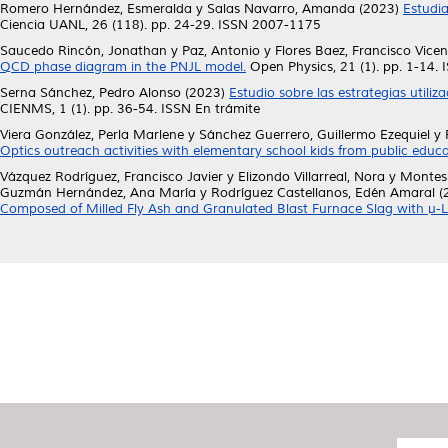
Romero Hernández, Esmeralda
y
Salas Navarro, Amanda
(2023)
Estudia
Ciencia UANL, 26 (118). pp. 24-29. ISSN 2007-1175
Saucedo Rincón, Jonathan
y
Paz, Antonio
y
Flores Baez, Francisco Vicen
QCD phase diagram in the PNJL model.
Open Physics, 21 (1). pp. 1-14.
Serna Sánchez, Pedro Alonso
(2023)
Estudio sobre las estrategias utili
CIENMS, 1 (1). pp. 36-54. ISSN En trámite
Viera González, Perla Marlene
y
Sánchez Guerrero, Guillermo Ezequiel
y
Optics outreach activities with elementary school kids from public educa
Vázquez Rodríguez, Francisco Javier
y
Elizondo Villarreal, Nora
y
Montes
Guzmán Hernández, Ana María
y
Rodríguez Castellanos, Edén Amaral
(
Composed of Milled Fly Ash and Granulated Blast Furnace Slag with µ-L