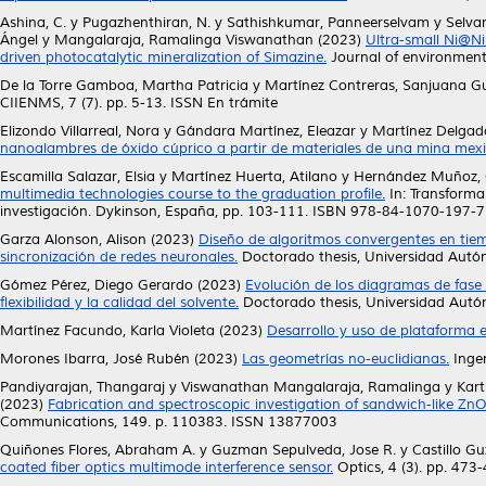
Ashina, C.
y
Pugazhenthiran, N.
y
Sathishkumar, Panneerselvam
y
Selvar
Ángel
y
Mangalaraja, Ramalinga Viswanathan
(2023)
Ultra-small Ni@N
driven photocatalytic mineralization of Simazine.
Journal of environment
De la Torre Gamboa, Martha Patricia
y
Martínez Contreras, Sanjuana G
CIIENMS, 7 (7). pp. 5-13. ISSN En trámite
Elizondo Villarreal, Nora
y
Gándara Martínez, Eleazar
y
Martínez Delgad
nanoalambres de óxido cúprico a partir de materiales de una mina mex
Escamilla Salazar, Elsia
y
Martínez Huerta, Atilano
y
Hernández Muñoz, 
multimedia technologies course to the graduation profile.
In: Transforma
investigación. Dykinson, España, pp. 103-111. ISBN 978-84-1070-197-7
Garza Alonson, Alison
(2023)
Diseño de algoritmos convergentes en tiemp
sincronización de redes neuronales.
Doctorado thesis, Universidad Aut
Gómez Pérez, Diego Gerardo
(2023)
Evolución de los diagramas de fase 
flexibilidad y la calidad del solvente.
Doctorado thesis, Universidad Aut
Martínez Facundo, Karla Violeta
(2023)
Desarrollo y uso de plataforma e-
Morones Ibarra, José Rubén
(2023)
Las geometrías no-euclidianas.
Ingen
Pandiyarajan, Thangaraj
y
Viswanathan Mangalaraja, Ramalinga
y
Kar
(2023)
Fabrication and spectroscopic investigation of sandwich-like Z
Communications, 149. p. 110383. ISSN 13877003
Quiñones Flores, Abraham A.
y
Guzman Sepulveda, Jose R.
y
Castillo G
coated fiber optics multimode interference sensor.
Optics, 4 (3). pp. 47