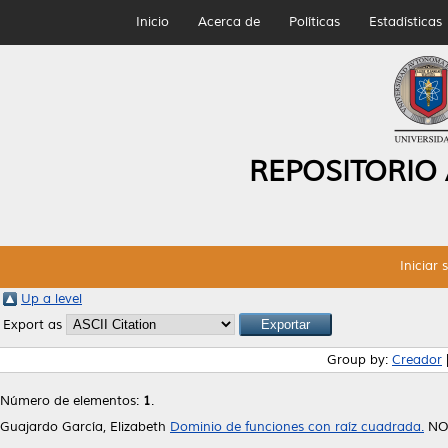
Inicio
Acerca de
Políticas
Estadísticas
REPOSITORIO
Iniciar 
Up a level
Export as
Group by:
Creador
Número de elementos:
1
.
Guajardo García, Elizabeth
Dominio de funciones con raíz cuadrada.
NO 