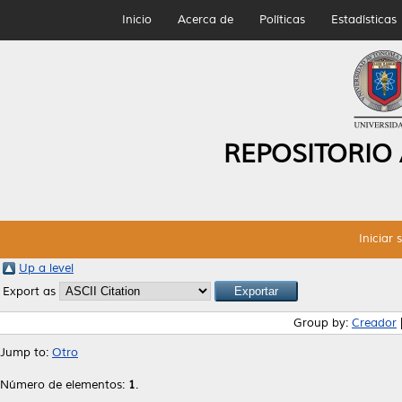
Inicio
Acerca de
Políticas
Estadísticas
REPOSITORIO
Iniciar 
Up a level
Export as
Group by:
Creador
Jump to:
Otro
Número de elementos:
1
.