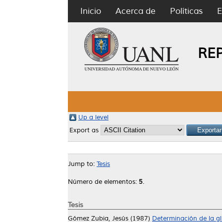
Inicio
Acerca de
Políticas
E
RE
Up a level
Export as
Jump to:
Tesis
Número de elementos:
5
.
Tesis
Gómez Zubia, Jesús
(1987)
Determinación de la gl