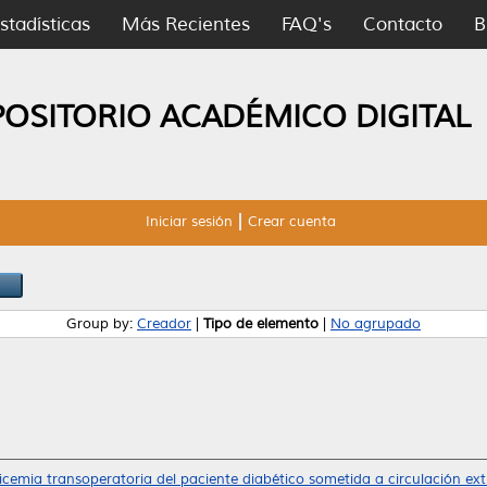
stadísticas
Más Recientes
FAQ's
Contacto
B
POSITORIO ACADÉMICO DIGITAL
Iniciar sesión
Crear cuenta
Group by:
Creador
|
Tipo de elemento
|
No agrupado
icemia transoperatoria del paciente diabético sometida a circulación ex