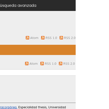
úsqueda avanzada
Atom
RSS 1.0
RSS 2.0
Atom
RSS 1.0
RSS 2.0
tracorpórea.
Especialidad thesis, Universidad