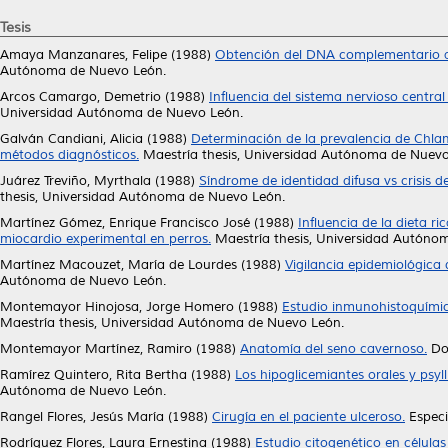
Tesis
Amaya Manzanares, Felipe
(1988)
Obtención del DNA complementario a
Autónoma de Nuevo León.
Arcos Camargo, Demetrio
(1988)
Influencia del sistema nervioso centr
Universidad Autónoma de Nuevo León.
Galván Candiani, Alicia
(1988)
Determinación de la prevalencia de Chla
métodos diagnósticos.
Maestría thesis, Universidad Autónoma de Nuevo
Juárez Treviño, Myrthala
(1988)
Síndrome de identidad difusa vs crisis d
thesis, Universidad Autónoma de Nuevo León.
Martínez Gómez, Enrique Francisco José
(1988)
Influencia de la dieta ri
miocardio experimental en perros.
Maestría thesis, Universidad Autóno
Martínez Macouzet, María de Lourdes
(1988)
Vigilancia epidemiológica
Autónoma de Nuevo León.
Montemayor Hinojosa, Jorge Homero
(1988)
Estudio inmunohistoquímico
Maestría thesis, Universidad Autónoma de Nuevo León.
Montemayor Martínez, Ramiro
(1988)
Anatomía del seno cavernoso.
Doc
Ramírez Quintero, Rita Bertha
(1988)
Los hipoglicemiantes orales y psyl
Autónoma de Nuevo León.
Rangel Flores, Jesús María
(1988)
Cirugía en el paciente ulceroso.
Especi
Rodríguez Flores, Laura Ernestina
(1988)
Estudio citogenético en célul