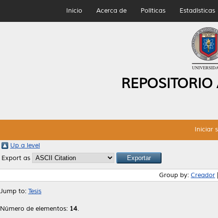
Inicio
Acerca de
Políticas
Estadísticas
REPOSITORIO
Iniciar 
Up a level
Export as
Group by:
Creador
Jump to:
Tesis
Número de elementos:
14
.