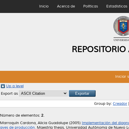
Inicio
Acerca de
Políticas
Estadísticas
REPOSITORIO
Iniciar 
Up a level
Export as
Group by:
Creador
Número de elementos:
2
.
Marroquín Cardona, Alicia Guadalupe
(2005)
Implementación del diagn
aves de producción.
Maestría thesis, Universidad Autónoma de Nuevo L