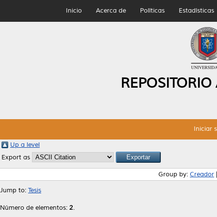
Inicio
Acerca de
Políticas
Estadísticas
REPOSITORIO
Iniciar 
Up a level
Export as
Group by:
Creador
Jump to:
Tesis
Número de elementos:
2
.