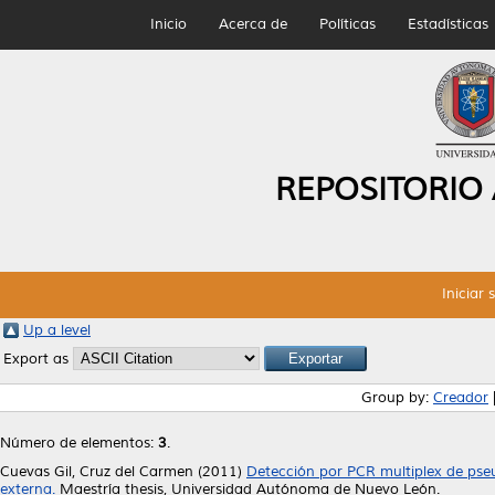
Inicio
Acerca de
Políticas
Estadísticas
REPOSITORIO
Iniciar 
Up a level
Export as
Group by:
Creador
Número de elementos:
3
.
Cuevas Gil, Cruz del Carmen
(2011)
Detección por PCR multiplex de pseu
externa.
Maestría thesis, Universidad Autónoma de Nuevo León.