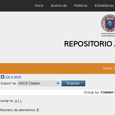
Inicio
Acerca de
Políticas
Estadísticas
REPOSITORIO
Iniciar 
Up a level
Export as
Group by:
Creador
Jump to:
A
|
L
Número de elementos:
2
.