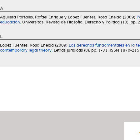
A
Aguilera Portales, Rafael Enrique
y
López Fuentes, Rosa Enelda
(2009)
P
educación.
Universitas. Revista de Filosofía, Derecho y Política (10). pp
L
López Fuentes, Rosa Enelda
(2009)
Los derechos fundamentales en la teor
contemporary legal theory.
Letras jurídicas (8). pp. 1-31. ISSN 1870-215