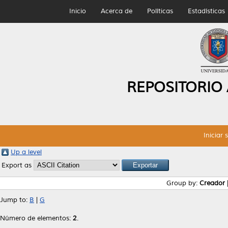
Inicio
Acerca de
Políticas
Estadísticas
REPOSITORIO
Iniciar 
Up a level
Export as
Group by:
Creador
Jump to:
B
|
G
Número de elementos:
2
.