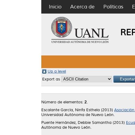
Inicio
Acerca de
Políticas
E
RE
Up a level
Export as
Número de elementos:
2
.
Escalante García, Ninfa Esthela
(2013)
Asociación 
Universidad Autónoma de Nuevo León.
Puente Hernández, Debbie Samantha
(2013)
Ecua
Autónoma de Nuevo León.