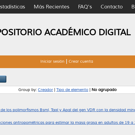
stadísticas
Más Recientes
FAQ's
Contacto
B
POSITORIO ACADÉMICO DIGITAL
Iniciar sesión
Crear cuenta
Group by:
Creador
|
Tipo de elemento
|
No agrupado
de los polimorfismos Bsml, Taql y Apal del gen VDR con la densidad miner
ciones antropométricas para estimar la masa grasa en adultos de 19 a