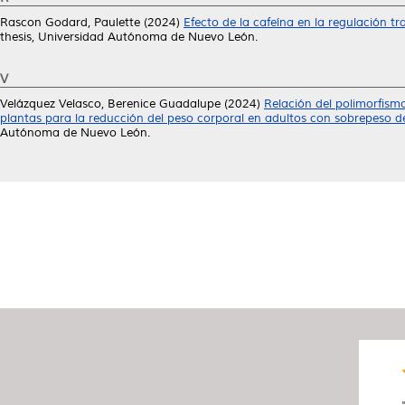
Rascon Godard, Paulette
(2024)
Efecto de la cafeína en la regulación tr
thesis, Universidad Autónoma de Nuevo León.
V
Velázquez Velasco, Berenice Guadalupe
(2024)
Relación del polimorfism
plantas para la reducción del peso corporal en adultos con sobrepeso d
Autónoma de Nuevo León.