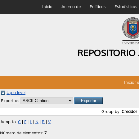
Inicio
Acerca de
Políticas
Estadísticas
REPOSITORIO
Iniciar 
Up a level
Export as
Group by:
Creador
Jump to:
C
|
F
|
L
|
N
|
R
|
V
Número de elementos:
7
.