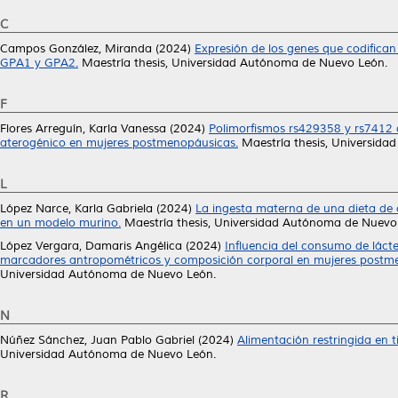
C
Campos González, Miranda
(2024)
Expresión de los genes que codifican
GPA1 y GPA2.
Maestría thesis, Universidad Autónoma de Nuevo León.
F
Flores Arreguín, Karla Vanessa
(2024)
Polimorfismos rs429358 y rs7412 d
aterogénico en mujeres postmenopáusicas.
Maestría thesis, Universid
L
López Narce, Karla Gabriela
(2024)
La ingesta materna de una dieta de 
en un modelo murino.
Maestría thesis, Universidad Autónoma de Nuevo
López Vergara, Damaris Angélica
(2024)
Influencia del consumo de láct
marcadores antropométricos y composición corporal en mujeres postme
Universidad Autónoma de Nuevo León.
N
Núñez Sánchez, Juan Pablo Gabriel
(2024)
Alimentación restringida en 
Universidad Autónoma de Nuevo León.
R