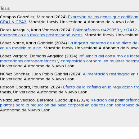
Tesis
Campos González, Miranda
(2024)
Expresión de los genes que codifican
GPA1 y GPA2.
Maestría thesis, Universidad Autónoma de Nuevo León.
Flores Arreguín, Karla Vanessa
(2024)
Polimorfismos rs429358 y rs7412 d
aterogénico en mujeres postmenopáusicas.
Maestría thesis, Universid
López Narce, Karla Gabriela
(2024)
La ingesta materna de una dieta de 
en un modelo murino.
Maestría thesis, Universidad Autónoma de Nuevo
López Vergara, Damaris Angélica
(2024)
Influencia del consumo de láct
marcadores antropométricos y composición corporal en mujeres postme
Universidad Autónoma de Nuevo León.
Núñez Sánchez, Juan Pablo Gabriel
(2024)
Alimentación restringida en 
Universidad Autónoma de Nuevo León.
Rascon Godard, Paulette
(2024)
Efecto de la cafeína en la regulación tr
thesis, Universidad Autónoma de Nuevo León.
Velázquez Velasco, Berenice Guadalupe
(2024)
Relación del polimorfism
plantas para la reducción del peso corporal en adultos con sobrepeso d
Autónoma de Nuevo León.