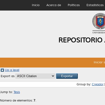
Inicio
Acerca de
Políticas
Estadísticas
REPOSITORIO
Iniciar 
Up a level
Export as
Group by:
Creador
Jump to:
Tesis
Número de elementos:
7
.