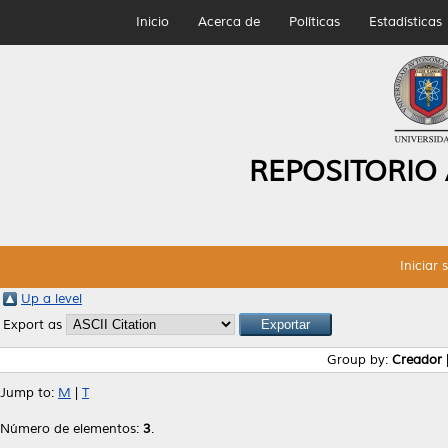
Inicio
Acerca de
Políticas
Estadísticas
REPOSITORIO
Iniciar 
Up a level
Export as
Group by:
Creador
Jump to:
M
|
T
Número de elementos:
3
.