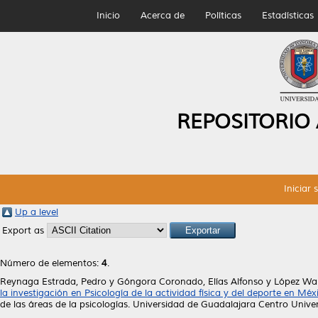
Inicio
Acerca de
Políticas
Estadísticas
REPOSITORIO
Iniciar 
Up a level
Export as
Número de elementos:
4
.
Reynaga Estrada, Pedro
y
Góngora Coronado, Elías Alfonso
y
López Wal
la investigación en Psicología de la actividad física y del deporte en Méx
de las áreas de la psicologías. Universidad de Guadalajara Centro Univ