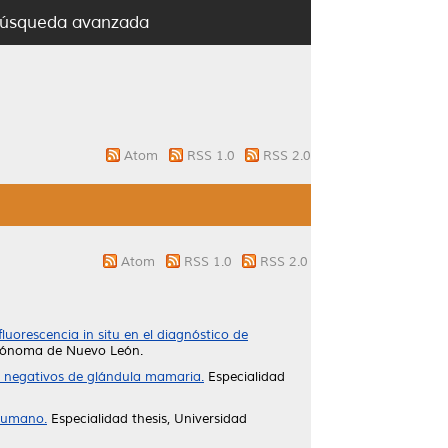
úsqueda avanzada
Atom
RSS 1.0
RSS 2.0
Atom
RSS 1.0
RSS 2.0
luorescencia in situ en el diagnóstico de
utónoma de Nuevo León.
s negativos de glándula mamaria.
Especialidad
 humano.
Especialidad thesis, Universidad