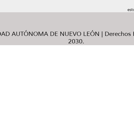
est
AD AUTÓNOMA DE NUEVO LEÓN | Derechos R
2030.