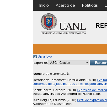
Inicio
Acerca de
Políticas
E
RE
Up a level
Export as
Número de elementos:
3
.
Hernández Zamonsett, Hersilia Aide
(2018)
Evalua
sarcomas de tejidos blandos en el Hospital Univers
Sáenz Ibarra, Bárbara
(2018)
Expresión del marca
thesis, Universidad Autónoma de Nuevo León.
Ruiz Holguín, Eduardo
(2018)
Perfil de expresión
Autónoma de Nuevo León.