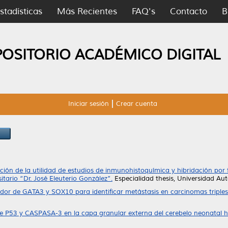
stadísticas
Más Recientes
FAQ's
Contacto
B
POSITORIO ACADÉMICO DIGITAL
Iniciar sesión
Crear cuenta
ción de la utilidad de estudios de inmunohistoquímica y hibridación por f
itario “Dr. José Eleuterio González”.
Especialidad thesis, Universidad A
dor de GATA3 y SOX10 para identificar metástasis en carcinomas triple
 de P53 y CASPASA-3 en la capa granular externa del cerebelo neonatal