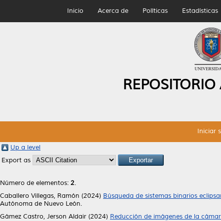
Inicio
Acerca de
Políticas
Estadísticas
REPOSITORIO
Iniciar 
Up a level
Export as
Número de elementos:
2
.
Caballero Villegas, Ramón
(2024)
Búsqueda de sistemas binarios eclips
Autónoma de Nuevo León.
Gámez Castro, Jerson Aldair
(2024)
Reducción de imágenes de la cámara a