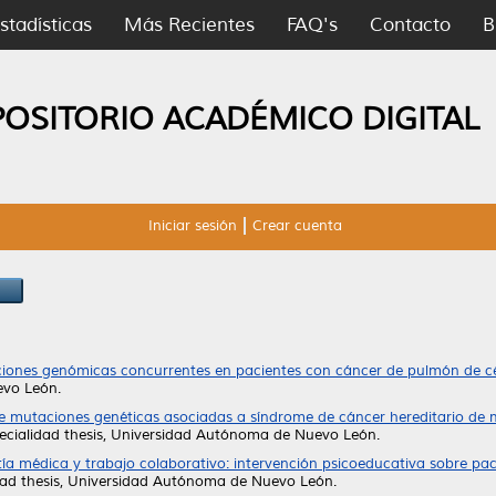
stadísticas
Más Recientes
FAQ's
Contacto
B
POSITORIO ACADÉMICO DIGITAL
Iniciar sesión
Crear cuenta
ciones genómicas concurrentes en pacientes con cáncer de pulmón de 
evo León.
de mutaciones genéticas asociadas a síndrome de cáncer hereditario de
cialidad thesis, Universidad Autónoma de Nuevo León.
a médica y trabajo colaborativo: intervención psicoeducativa sobre paci
dad thesis, Universidad Autónoma de Nuevo León.