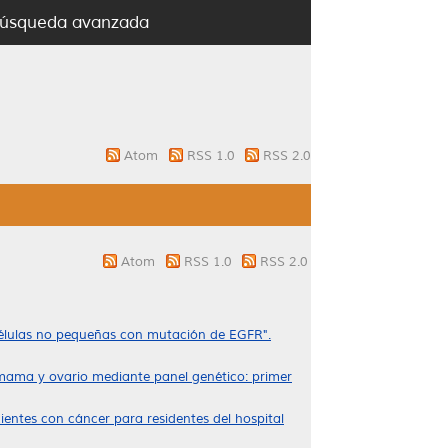
úsqueda avanzada
Atom
RSS 1.0
RSS 2.0
Atom
RSS 1.0
RSS 2.0
células no pequeñas con mutación de EGFR".
 mama y ovario mediante panel genético: primer
entes con cáncer para residentes del hospital