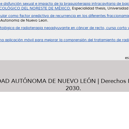
de disfunción sexual e impacto de la braquioterapia intracavitaria de ba
GINECOLÓGICO DEL NORESTE DE MÉXICO.
Especialidad thesis, Universid
cular como factor predictivo de recurrencia en los diferentes fracciona
ad Autonoma de Nuevo Leon.
ológica de radioterapia neoadyuvante en cáncer de recto, curso corto v
na aplicación móvil para mejorar la comprensión del tratamiento de radi
es
AD AUTÓNOMA DE NUEVO LEÓN | Derechos R
2030.