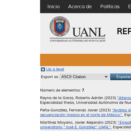
Inicio
Acerca de
Políticas
E
RE
Up a level
Export as
Número de elementos:
7
.
Reyna de la Garza, Roberto Adrián
(2023)
"Altera
Especialidad thesis, Universidad Autónoma de Nu
Peña-González, Fernando Javier
(2023)
“Análisis 
secuenciación masiva en el norte de México.”.
Espe
Martínez Moyano, Javier Alejandro
(2023)
“Empatí
universitario “José E. González” UANL”.
Especiali