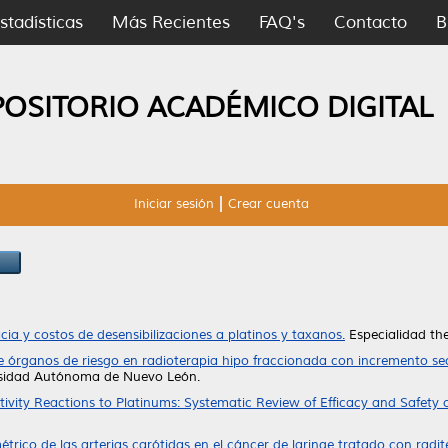
stadísticas
Más Recientes
FAQ's
Contacto
B
POSITORIO ACADÉMICO DIGITAL
Iniciar sesión
Crear cuenta
cia y costos de desensibilizaciones a platinos y taxanos.
Especialidad th
de órganos de riesgo en radioterapia hipo fraccionada con incremento se
ersidad Autónoma de Nuevo León.
tivity Reactions to Platinums: Systematic Review of Efficacy and Safety o
métrico de las arterias carótidas en el cáncer de laringe tratado con rad