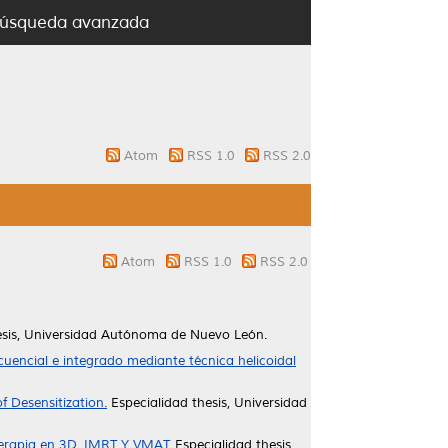
úsqueda avanzada
Atom
RSS 1.0
RSS 2.0
Atom
RSS 1.0
RSS 2.0
esis, Universidad Autónoma de Nuevo León.
cuencial e integrado mediante técnica helicoidal
f Desensitization.
Especialidad thesis, Universidad
iterapia en 3D, IMRT Y VMAT.
Especialidad thesis,