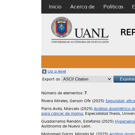
Inicio
Acerca de
Políticas
E
RE
Up a level
Export as
Número de elementos:
7
.
Rivera Mireles, Gerson Ofir
(2025)
Seguridad, efica
Parra Avila, Marcelo
(2025)
Análisis dosimétrico 
para cáncer de mama.
Especialidad thesis, Univ
Guadarrama Rendón, Estefanía
(2025)
Hypersensi
Autónoma de Nuevo León.
Mohamed Garza, Mizada M.
(2025)
Análisis dosi