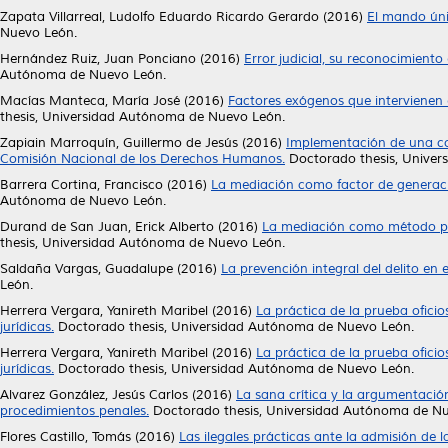
Zapata Villarreal, Ludolfo Eduardo Ricardo Gerardo
(2016)
El mando úni
Nuevo León.
Hernández Ruiz, Juan Ponciano
(2016)
Error judicial, su reconocimiento
Autónoma de Nuevo León.
Macías Manteca, María José
(2016)
Factores exógenos que intervienen e
thesis, Universidad Autónoma de Nuevo León.
Zapiain Marroquín, Guillermo de Jesús
(2016)
Implementación de una co
Comisión Nacional de los Derechos Humanos.
Doctorado thesis, Unive
Barrera Cortina, Francisco
(2016)
La mediación como factor de generaci
Autónoma de Nuevo León.
Durand de San Juan, Erick Alberto
(2016)
La mediación como método par
thesis, Universidad Autónoma de Nuevo León.
Saldaña Vargas, Guadalupe
(2016)
La prevención integral del delito en
León.
Herrera Vergara, Yanireth Maribel
(2016)
La práctica de la prueba ofici
jurídicas.
Doctorado thesis, Universidad Autónoma de Nuevo León.
Herrera Vergara, Yanireth Maribel
(2016)
La práctica de la prueba ofici
jurídicas.
Doctorado thesis, Universidad Autónoma de Nuevo León.
Alvarez González, Jesús Carlos
(2016)
La sana crítica y la argumentació
procedimientos penales.
Doctorado thesis, Universidad Autónoma de Nu
Flores Castillo, Tomás
(2016)
Las ilegales prácticas ante la admisión de 