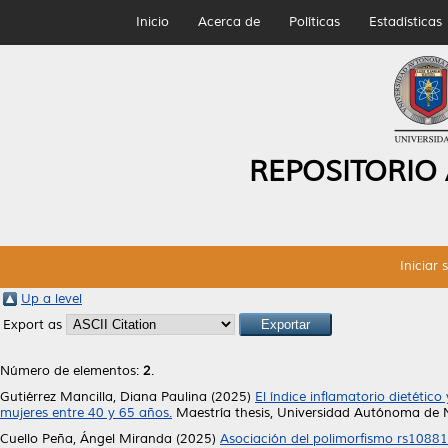
Inicio
Acerca de
Políticas
Estadísticas
REPOSITORIO
Iniciar 
Up a level
Export as
Número de elementos:
2
.
Gutiérrez Mancilla, Diana Paulina
(2025)
El índice inflamatorio dietéti
mujeres entre 40 y 65 años.
Maestría thesis, Universidad Autónoma de 
Cuello Peña, Ángel Miranda
(2025)
Asociación del polimorfismo rs10881