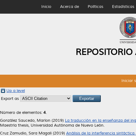
Inicio
Acerca de
Políticas
Estadísticas
REPOSITORIO
Iniciar 
Up a level
Export as
Número de elementos:
4
.
González Saucedo, Marlon
(2019)
La traducción en la enseñanza del in
Maestría thesis, Universidad Autónoma de Nuevo León.
Cruz Zamudio, Sara Magali
(2019)
Análisis de la interferencia sintáctic