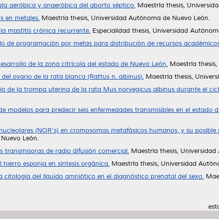
gía aeróbica y anaeróbica del aborto séptico.
Maestría thesis, Universi
s en metales.
Maestría thesis, Universidad Autónoma de Nuevo León.
la mastitis crónica recurrente.
Especialidad thesis, Universidad Autóno
o de programación por metas para distribución de recursos académicos
esarrollo de la zona citrícola del estado de Nuevo León.
Maestría thesis
del ovario de la rata blanca (Rattus n. albinus).
Maestría thesis, Univer
io de la trompa uterina de la rata Mus norvegicus albinus durante el cicl
 de modelos para predecir seis enfermedades transmisibles en el estado
nucleolares (NOR's) en cromosomas metafásicos humanos, y su posible 
 Nuevo León.
s transmisoras de radio difusión comercial.
Maestría thesis, Universida
l hierro esponja en síntesis orgánica.
Maestría thesis, Universidad Autó
la citología del líquido amniótico en el diagnóstico prenatal del sexo.
Maes
est