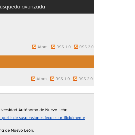
úsqueda avanzada
Atom
RSS 1.0
RSS 2.0
Atom
RSS 1.0
RSS 2.0
niversidad Autónoma de Nuevo León.
partir de suspensiones fecales artificialmente
ma de Nuevo León.