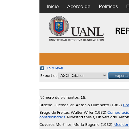
Inicio
Acerca de
Políticas
E
RE
Up a level
Export as
Número de elementos:
15
.
Bracho Huemoeller, Antonio Humberto
(1982)
Con
Braga de Freitas, Walter Willer
(1982)
Comparación 
contaminadas.
Maestría thesis, Universidad Aut
Cavazos Martínez, María Eugenia
(1982)
Medidore