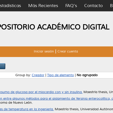
stadísticas
Más Recientes
FAQ's
Contacto
B
POSITORIO ACADÉMICO DIGITAL
Iniciar sesión
Crear cuenta
Group by:
Creador
|
Tipo de elemento
|
No agrupado
sumo de glucosa por el miocardio con y sin insulina.
Maestría thesis, U
entre algunos métodos para el aislamiento de Yersinia enterocolítica, a 
ónoma de Nuevo León.
s de temperatura en la ingeniería.
Maestría thesis, Universidad Autóno