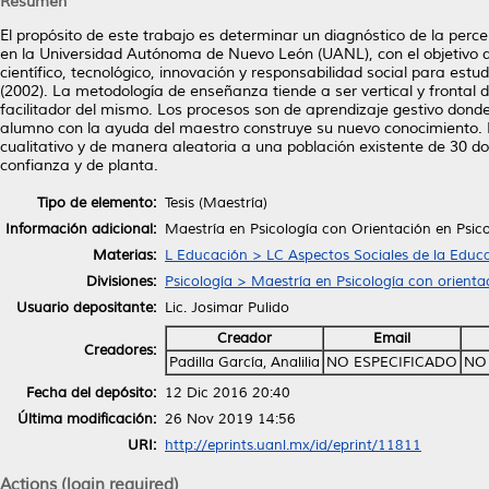
Resumen
El propósito de este trabajo es determinar un diagnóstico de la perc
en la Universidad Autónoma de Nuevo León (UANL), con el objetivo de 
científico, tecnológico, innovación y responsabilidad social para e
(2002). La metodología de enseñanza tiende a ser vertical y frontal 
facilitador del mismo. Los procesos son de aprendizaje gestivo dond
alumno con la ayuda del maestro construye su nuevo conocimiento. Par
cualitativo y de manera aleatoria a una población existente de 30 d
confianza y de planta.
Tipo de elemento:
Tesis (Maestría)
Información adicional:
Maestría en Psicología con Orientación en Psic
Materias:
L Educación > LC Aspectos Sociales de la Educ
Divisiones:
Psicología > Maestría en Psicología con orienta
Usuario depositante:
Lic. Josimar Pulido
Creador
Email
Creadores:
Padilla García, Analilia
NO ESPECIFICADO
NO
Fecha del depósito:
12 Dic 2016 20:40
Última modificación:
26 Nov 2019 14:56
URI:
http://eprints.uanl.mx/id/eprint/11811
Actions (login required)