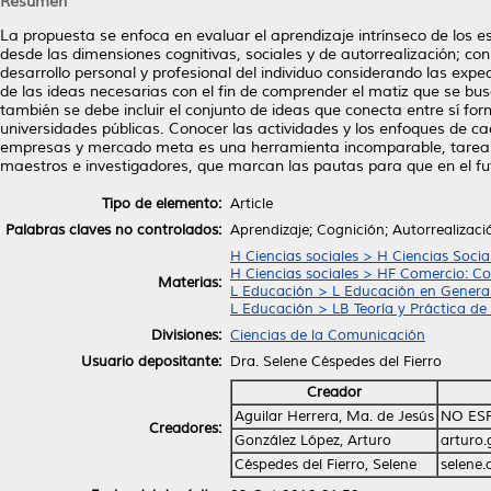
Resumen
La propuesta se enfoca en evaluar el aprendizaje intrínseco de los e
desde las dimensiones cognitivas, sociales y de autorrealización; con
desarrollo personal y profesional del individuo considerando las ex
de las ideas necesarias con el fin de comprender el matiz que se busc
también se debe incluir el conjunto de ideas que conecta entre sí fo
universidades públicas. Conocer las actividades y los enfoques de ca
empresas y mercado meta es una herramienta incomparable, tarea mi
maestros e investigadores, que marcan las pautas para que en el fut
Tipo de elemento:
Article
Palabras claves no controlados:
Aprendizaje; Cognición; Autorrealizac
H Ciencias sociales > H Ciencias Socia
H Ciencias sociales > HF Comercio: C
Materias:
L Educación > L Educación en Genera
L Educación > LB Teoría y Práctica de
Divisiones:
Ciencias de la Comunicación
Usuario depositante:
Dra. Selene Céspedes del Fierro
Creador
Aguilar Herrera, Ma. de Jesús
NO ES
Creadores:
González López, Arturo
arturo
Céspedes del Fierro, Selene
selene