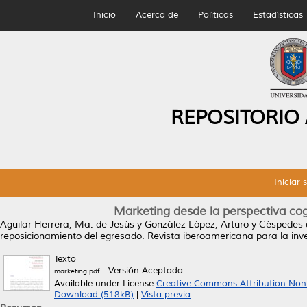
Inicio
Acerca de
Políticas
Estadísticas
REPOSITORIO
Iniciar 
Marketing desde la perspectiva cog
Aguilar Herrera, Ma. de Jesús
y
González López, Arturo
y
Céspedes d
reposicionamiento del egresado.
Revista iberoamericana para la inve
Texto
- Versión Aceptada
marketing.pdf
Available under License
Creative Commons Attribution Non
Download (518kB)
|
Vista previa