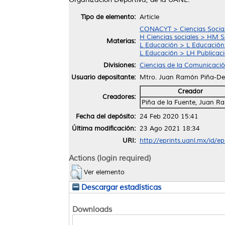
Tipo de elemento:
Article
CONACYT > Ciencias Socia
H Ciencias sociales > HM So
Materias:
L Educación > L Educación
L Educación > LH Publicaci
Divisiones:
Ciencias de la Comunicaci
Usuario depositante:
Mtro. Juan Ramón Piña-De 
Creador
Creadores:
Piña de la Fuente, Juan 
Fecha del depósito:
24 Feb 2020 15:41
Última modificación:
23 Ago 2021 18:34
URI:
http://eprints.uanl.mx/id/e
Actions (login required)
Ver elemento
Descargar estadísticas
Downloads