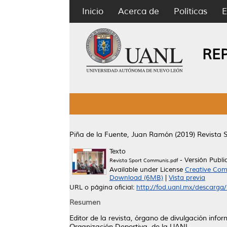
Inicio
Acerca de
Políticas
E
RE
Piña de la Fuente, Juan Ramón
(2019)
Revista 
Texto
- Versión Publ
Revista Sport Communis.pdf
Available under License
Creative Com
Download (6MB)
|
Vista previa
URL o página oficial:
http://fod.uanl.mx/descarga/
Resumen
Editor de la revista, órgano de divulgación inf
Organización Deportiva, de la UANL.