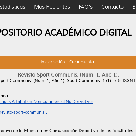
stadísticas
Más Recientes
FAQ's
Contacto
B
POSITORIO ACADÉMICO DIGITAL
Iniciar sesión
Crear cuenta
Revista Sport Communis. (Núm. 1, Año 1).
Sport Communis. (Núm. 1, Año 1).
Sport Communis, 1 (1). p. 5. ISSN 
icada
mons Attribution Non-commercial No Derivatives
.
revista-sport-communis...
ormativa de la Maestría en Comunicación Deportiva de las facultades