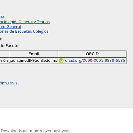
les
ciología: General y Teorías
 en General
ones de Escuelas, Colegios
ón
la Fuente
Email
ORCID
Ramón
juan.pinadlf@uanl.edu.mx
orcid.org/0000-0001-9838-6535
print/16981
Downloads per month over past year