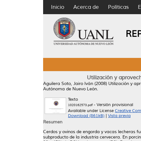
Inicio
Acerca de
Políticas
E
RE
Utilización y aprove
Aguilera Soto, Jairo Iván
(2008)
Utilización y a
Autónoma de Nuevo León.
Texto
- Versión provisional
1020162573.pdf
Available under License
Creative Com
Download (861kB)
|
Vista previa
Resumen
Cerdos y ovinos de engorda y vacas lecheras fu
subproducto de la industria cervecera. En porci