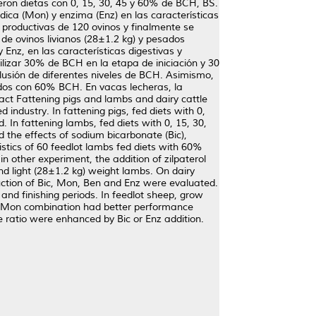
eron dietas con 0, 15, 30, 45 y 60% de BCH, BS.
dica (Mon) y enzima (Enz) en las características
s productivas de 120 ovinos y finalmente se
l de ovinos livianos (28±1.2 kg) y pesados
Enz, en las características digestivas y
izar 30% de BCH en la etapa de iniciación y 30
nclusión de diferentes niveles de BCH. Asimismo,
ados con 60% BCH. En vacas lecheras, la
act Fattening pigs and lambs and dairy cattle
industry. In fattening pigs, fed diets with 0,
In fattening lambs, fed diets with 0, 15, 30,
 the effects of sodium bicarbonate (Bic),
tics of 60 feedlot lambs fed diets with 60%
 other experiment, the addition of zilpaterol
d light (28±1.2 kg) weight lambs. On dairy
uction of Bic, Mon, Ben and Enz were evaluated.
nd finishing periods. In feedlot sheep, grow
nd Mon combination had better performance
e ratio were enhanced by Bic or Enz addition.