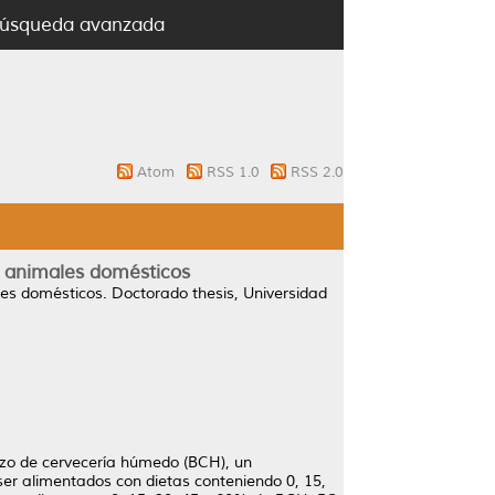
úsqueda avanzada
Atom
RSS 1.0
RSS 2.0
e animales domésticos
les domésticos.
Doctorado thesis, Universidad
gazo de cervecería húmedo (BCH), un
 ser alimentados con dietas conteniendo 0, 15,