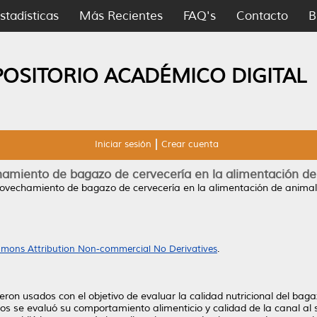
stadísticas
Más Recientes
FAQ's
Contacto
B
POSITORIO ACADÉMICO DIGITAL
Iniciar sesión
Crear cuenta
chamiento de bagazo de cervecería en la alimentación d
provechamiento de bagazo de cervecería en la alimentación de anima
mons Attribution Non-commercial No Derivatives
.
eron usados con el objetivo de evaluar la calidad nutricional del ba
nos se evaluó su comportamiento alimenticio y calidad de la canal al