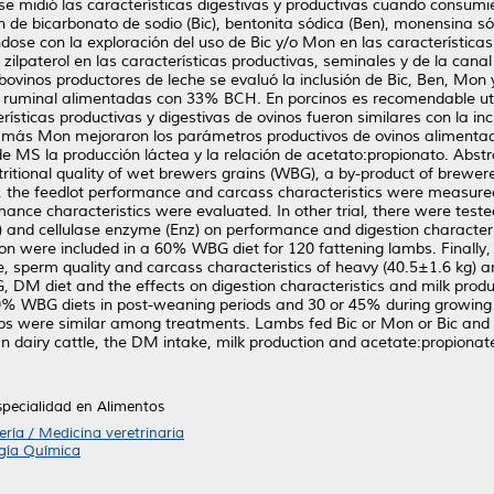
e midió las características digestivas y productivas cuando consumi
n de bicarbonato de sodio (Bic), bentonita sódica (Ben), monensina só
ndose con la exploración del uso de Bic y/o Mon en las característica
e zilpaterol en las características productivas, seminales y de la cana
inos productores de leche se evaluó la inclusión de Bic, Ben, Mon y 
a ruminal alimentadas con 33% BCH. En porcinos es recomendable util
rísticas productivas y digestivas de ovinos fueron similares con la i
Bic más Mon mejoraron los parámetros productivos de ovinos aliment
e MS la producción láctea y la relación de acetato:propionato. Abstr
ritional quality of wet brewers grains (WBG), a by-product of brewered 
the feedlot performance and carcass characteristics were measured. 
e characteristics were evaluated. In other trial, there were tested
and cellulase enzyme (Enz) on performance and digestion characteris
were included in a 60% WBG diet for 120 fattening lambs. Finally, in
 sperm quality and carcass characteristics of heavy (40.5±1.6 kg) an
DM diet and the effects on digestion characteristics and milk prod
30% WBG diets in post-weaning periods and 30 or 45% during growing a
ambs were similar among treatments. Lambs fed Bic or Mon or Bic a
In dairy cattle, the DM intake, milk production and acetate:propionat
specialidad en Alimentos
ría / Medicina veretrinaria
ogía Química