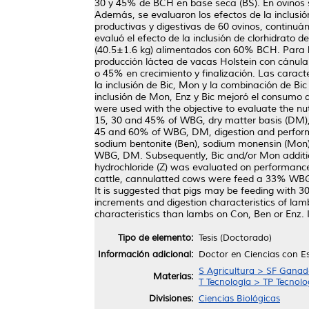
30 y 45% de BCH en base seca (BS). En ovinos s
Además, se evaluaron los efectos de la inclusió
productivas y digestivas de 60 ovinos, continuá
evaluó el efecto de la inclusión de clorhidrato d
(40.5±1.6 kg) alimentados con 60% BCH. Para bov
producción láctea de vacas Holstein con cánul
o 45% en crecimiento y finalización. Las caracte
la inclusión de Bic, Mon y la combinación de 
inclusión de Mon, Enz y Bic mejoró el consumo d
were used with the objective to evaluate the nut
15, 30 and 45% of WBG, dry matter basis (DM), 
45 and 60% of WBG, DM, digestion and performanc
sodium bentonite (Ben), sodium monensin (Mon) 
WBG, DM. Subsequently, Bic and/or Mon addition 
hydrochloride (Z) was evaluated on performance,
cattle, cannulatted cows were feed a 33% WBG, 
It is suggested that pigs may be feeding with 
increments and digestion characteristics of l
characteristics than lambs on Con, Ben or Enz. 
Tipo de elemento:
Tesis (Doctorado)
Información adicional:
Doctor en Ciencias con E
S Agricultura > SF Ganade
Materias:
T Tecnología > TP Tecnol
Divisiones:
Ciencias Biológicas