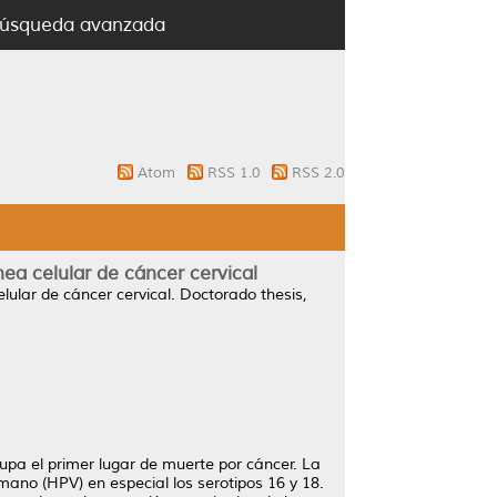
úsqueda avanzada
Atom
RSS 1.0
RSS 2.0
ea celular de cáncer cervical
lular de cáncer cervical.
Doctorado thesis,
upa el primer lugar de muerte por cáncer. La
umano (HPV) en especial los serotipos 16 y 18.