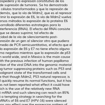
spedera y la expresión constitutiva de los
ía de supresión de tumores. Se ha demostrado
 células transformadas y que la represión de
 además, que la vía de Mdm2, que es el represor
rimir la expresión de E6, la vía de Mdm2 vuelva
ersos métodos la expresión de la proteína E6
rrollado diferentes estrategias para la
erferencia (RNAi). El efecto del RNAi consiste
ue se desea suprimir, tal efecto de
idad de la vía de silenciamiento post-
resión de un gen al silenciar otro que pudiera
medio de PCR semicuantitativo, el efecto que el
a expresión de E6 y E7 no tiene efecto alguno
rma negativa mientras que la expresión de p53
n world wide, and in Mexico is the main cause
ith the previous infection of human papilloma
ation of the viral DNA into the genomic material
sing tumor suppressing proteins such as P53 and
malignant state of the transformed cells and
ice that though Mdm2, P53 natural repressor, is
l quickly resume its normal functions, but it has
has not been reported what effect it could have
ch is the use of the relatively new RNA
rget mRNA and such silencing can reach an 85%
i a tempting strategy in searching for the
 mRNA’s of E6 and E7 (HPV-16) were silenced
as any effect over the expression pattern of