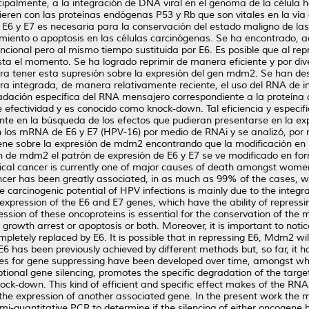
ipalmente, a la integración de DNA viral en el genoma de la célula ho
rfieren con las proteínas endógenas P53 y Rb que son vitales en la v
 E6 y E7 es necesaria para la conservación del estado maligno de las
cimiento o apoptosis en las células carcinógenas. Se ha encontrado,
ional pero al mismo tiempo sustituida por E6. Es posible que al rep
sta el momento. Se ha logrado reprimir de manera eficiente y por div
 tener esta supresión sobre la expresión del gen mdm2. Se han desa
ra integrada, de manera relativamente reciente, el uso del RNA de int
adación específica del RNA mensajero correspondiente a la proteína q
fectividad y es conocido como knock-down. Tal eficiencia y especific
ante en la búsqueda de los efectos que pudieran presentarse en la exp
on los mRNA de E6 y E7 (HPV-16) por medio de RNAi y se analizó, por 
ene sobre la expresión de mdm2 encontrando que la modificación en l
ón de mdm2 el patrón de expresión de E6 y E7 se ve modificado en fo
vical cancer is currently one of major causes of death amongst wome
ancer has been greatly associated, in as much as 99% of the cases, w
he carcinogenic potential of HPV infections is mainly due to the integr
e expression of the E6 and E7 genes, which have the ability of repres
ssion of these oncoproteins is essential for the conservation of the 
ce growth arrest or apoptosis or both. Moreover, it is important to not
mpletely replaced by E6. It is possible that in repressing E6, Mdm2 wil
f E6 has been previously achieved by different methods but, so far, it 
ies for gene suppressing have been developed over time, amongst whi
iptional gene silencing, promotes the specific degradation of the ta
ock-down. This kind of efficient and specific effect makes of the RNA
r the expression of another associated gene. In the present work the
i-quantitative PCR to determine if the silencing of either oncogene h