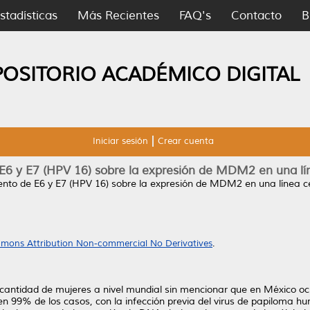
stadísticas
Más Recientes
FAQ's
Contacto
B
POSITORIO ACADÉMICO DIGITAL
Iniciar sesión
Crear cuenta
 E6 y E7 (HPV 16) sobre la expresión de MDM2 en una lín
iento de E6 y E7 (HPV 16) sobre la expresión de MDM2 en una línea ce
mons Attribution Non-commercial No Derivatives
.
 cantidad de mujeres a nivel mundial sin mencionar que en México oc
 en 99% de los casos, con la infección previa del virus de papiloma h