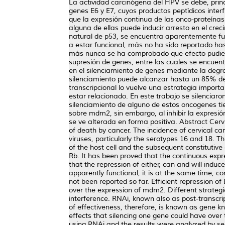
La actividad carcinógena del HPV se debe, princ
genes E6 y E7, cuyos productos peptídicos inte
que la expresión continua de las onco-proteínas
alguna de ellas puede inducir arresto en el cre
natural de p53, se encuentra aparentemente func
a estar funcional, más no ha sido reportado ha
más nunca se ha comprobado que efecto pudiera
supresión de genes, entre las cuales se encuent
en el silenciamiento de genes mediante la degr
silenciamiento puede alcanzar hasta un 85% de e
transcripcional lo vuelve una estrategia import
estar relacionado. En este trabajo se silenciar
silenciamiento de alguno de estos oncogenes ti
sobre mdm2, sin embargo, al inhibir la expresi
se ve alterada en forma positiva. Abstract Cer
of death by cancer. The incidence of cervical c
viruses, particularly the serotypes 16 and 18. T
of the host cell and the subsequent constitutiv
Rb. It has been proved that the continuous expre
that the repression of either, can and will indu
apparently functional, it is at the same time, co
not been reported so far. Efficient repression o
over the expression of mdm2. Different strateg
interference. RNAi, known also as post-transcr
of effectiveness, therefore, is known as gene kn
effects that silencing one gene could have ove
using RNAi and the results were analyzed by sem