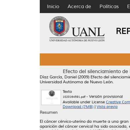
Inicio
Acerca de
Políticas
E
RE
Efecto del silenciamiento de
Díaz García, Daniel
(2009)
Efecto del silenciam
Universidad Autónoma de Nuevo León.
Texto
- Versión provisional
1020164591.pdf
Available under License
Creative Com
Download (7MB)
|
Vista previa
Resumen
El cáncer cérvico-uterino da muerte a una gran
aparición del cáncer cervical ha sido asociada,