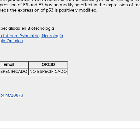
xpression of E6 and E7 has no modifying effect in the expression of 
eas the expression of p53 is positively modified.
specialidad en Biotecnología
Interna, Psiquiatría, Neurología
ogía Química
Email
ORCID
SPECIFICADO
NO ESPECIFICADO
/eprint/20873