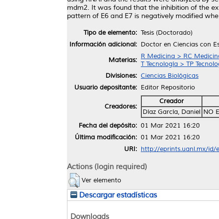
mdm2. It was found that the inhibition of the e
pattern of E6 and E7 is negatively modified wher
Tipo de elemento:
Tesis (Doctorado)
Información adicional:
Doctor en Ciencias con E
R Medicina > RC Medicina 
Materias:
T Tecnología > TP Tecnol
Divisiones:
Ciencias Biológicas
Usuario depositante:
Editor Repositorio
Creador
Creadores:
Díaz García, Daniel
NO E
Fecha del depósito:
01 Mar 2021 16:20
Última modificación:
01 Mar 2021 16:20
URI:
http://eprints.uanl.mx/id
Actions (login required)
Ver elemento
Descargar estadísticas
Downloads