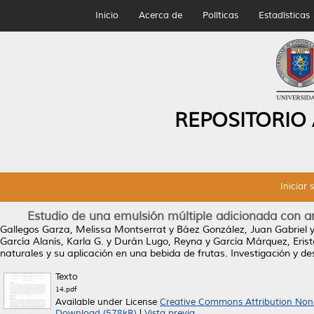
Inicio
Acerca de
Políticas
Estadísticas
REPOSITORIO
Iniciar 
Estudio de una emulsión múltiple adicionada con an
Gallegos Garza, Melissa Montserrat
y
Báez González, Juan Gabriel
García Alanís, Karla G.
y
Durán Lugo, Reyna
y
García Márquez, Eris
naturales y su aplicación en una bebida de frutas.
Investigación y des
Texto
14.pdf
Available under License
Creative Commons Attribution Non
Download (578kB)
|
Vista previa