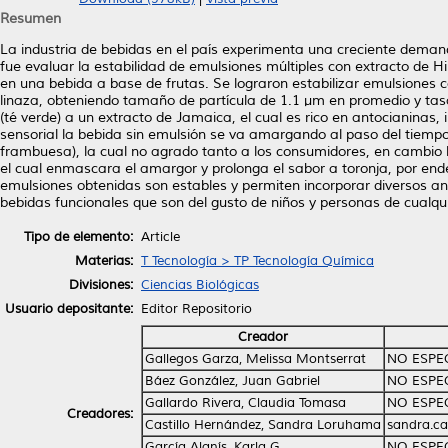
Resumen
La industria de bebidas en el país experimenta una creciente demand
fue evaluar la estabilidad de emulsiones múltiples con extracto de H
en una bebida a base de frutas. Se lograron estabilizar emulsiones c
linaza, obteniendo tamaño de partícula de 1.1 µm en promedio y ta
(té verde) a un extracto de Jamaica, el cual es rico en antocianinas,
sensorial la bebida sin emulsión se va amargando al paso del tiempo
frambuesa), la cual no agrado tanto a los consumidores, en cambio l
el cual enmascara el amargor y prolonga el sabor a toronja, por end
emulsiones obtenidas son estables y permiten incorporar diversos ant
bebidas funcionales que son del gusto de niños y personas de cualqu
Tipo de elemento:
Article
Materias:
T Tecnología > TP Tecnología Química
Divisiones:
Ciencias Biológicas
Usuario depositante:
Editor Repositorio
Creador
Gallegos Garza, Melissa Montserrat
NO ESPE
Báez González, Juan Gabriel
NO ESPE
Gallardo Rivera, Claudia Tomasa
NO ESPE
Creadores:
Castillo Hernández, Sandra Loruhama
sandra.ca
García Alanís, Karla G.
NO ESPE