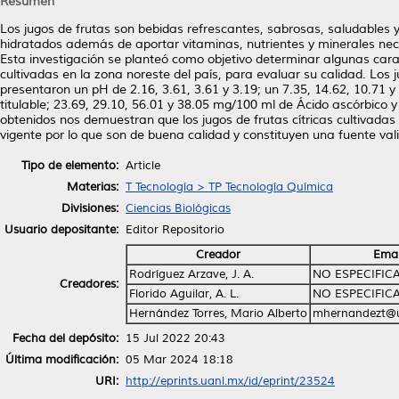
Resumen
Los jugos de frutas son bebidas refrescantes, sabrosas, saludable
hidratados además de aportar vitaminas, nutrientes y minerales nec
Esta investigación se planteó como objetivo determinar algunas carac
cultivadas en la zona noreste del país, para evaluar su calidad. Los
presentaron un pH de 2.16, 3.61, 3.61 y 3.19; un 7.35, 14.62, 10.71 y 
titulable; 23.69, 29.10, 56.01 y 38.05 mg/100 ml de Ácido ascórbico 
obtenidos nos demuestran que los jugos de frutas cítricas cultivadas
vigente por lo que son de buena calidad y constituyen una fuente val
Tipo de elemento:
Article
Materias:
T Tecnología > TP Tecnología Química
Divisiones:
Ciencias Biológicas
Usuario depositante:
Editor Repositorio
Creador
Emai
Rodríguez Arzave, J. A.
NO ESPECIFIC
Creadores:
Florido Aguilar, A. L.
NO ESPECIFIC
Hernández Torres, Mario Alberto
mhernandezt@u
Fecha del depósito:
15 Jul 2022 20:43
Última modificación:
05 Mar 2024 18:18
URI:
http://eprints.uanl.mx/id/eprint/23524