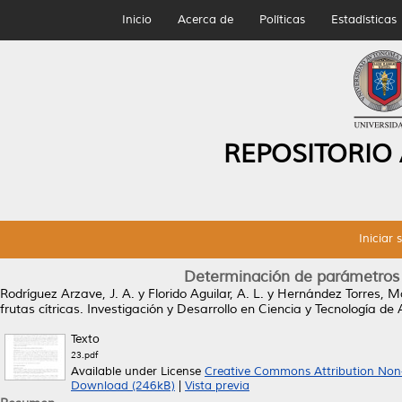
Inicio
Acerca de
Políticas
Estadísticas
REPOSITORIO
Iniciar 
Determinación de parámetros fi
Rodríguez Arzave, J. A.
y
Florido Aguilar, A. L.
y
Hernández Torres, Ma
frutas cítricas.
Investigación y Desarrollo en Ciencia y Tecnología de 
Texto
23.pdf
Available under License
Creative Commons Attribution Non
Download (246kB)
|
Vista previa