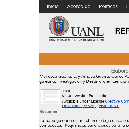
Inicio
Acerca de
Políticas
E
RE
Elabora
Mendoza Gaona, E.
y
Amaya Guerra, Carlos Ab
galeana.
Investigación y Desarrollo en Ciencia 
Texto
- Versión Publicada
50.pdf
Available under License
Creative Com
Download (265kB)
|
Vista previa
Resumen
La papa galeana es un tubérculo bajo en calorí
compuestos fItoquímicos beneficiosos para la sa