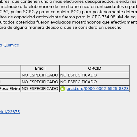
s libres, que contienen uno o más electrones desapareados, siendo 
 inclinado a la elaboración de una harina rica en antioxidantes a par
a CPG, pulpa SCPG y papa completa PGC) para posteriormente determi
ltos de capacidad antioxidante fueron para la CPG 734.98 μM de equi
resultados obtenidos fueron evaluados mostrándonos que efectivamen
scara de alguna manera debido a que se considera un desecho.
ía Química
Email
ORCID
NO ESPECIFICADO
NO ESPECIFICADO
l
NO ESPECIFICADO
NO ESPECIFICADO
Rosa Elvira
NO ESPECIFICADO
orcid.org/0000-0002-6525-8323
print/23675