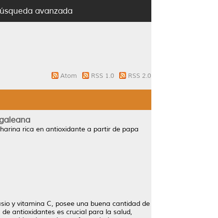
úsqueda avanzada
Atom
RSS 1.0
RSS 2.0
 galeana
harina rica en antioxidante a partir de papa
tasio y vitamina C, posee una buena cantidad de
de antioxidantes es crucial para la salud,