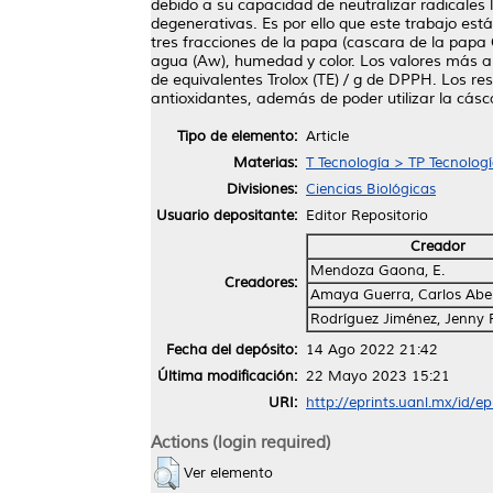
debido a su capacidad de neutralizar radicale
degenerativas. Es por ello que este trabajo está
tres fracciones de la papa (cascara de la pap
agua (Aw), humedad y color. Los valores más a
de equivalentes Trolox (TE) / g de DPPH. Los 
antioxidantes, además de poder utilizar la cá
Tipo de elemento:
Article
Materias:
T Tecnología > TP Tecnolog
Divisiones:
Ciencias Biológicas
Usuario depositante:
Editor Repositorio
Creador
Mendoza Gaona, E.
Creadores:
Amaya Guerra, Carlos Abe
Rodríguez Jiménez, Jenny 
Fecha del depósito:
14 Ago 2022 21:42
Última modificación:
22 Mayo 2023 15:21
URI:
http://eprints.uanl.mx/id/e
Actions (login required)
Ver elemento