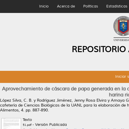
Inicio
Acerca de
Políticas
Estadísticas
REPOSITORIO
Iniciar 
Aprovechamiento de cáscara de papa generada en la ca
harina ri
López Silva, C. B.
y
Rodríguez Jiménez, Jenny Rosa Elvira
y
Amaya Gu
cafetería de Ciencias Biológicas de la UANL para la elaboración de h
Alimentos, 4. pp. 887-890.
Texto
- Versión Publicada
51.pdf