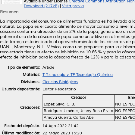
Available under License
Creative Commons Attribution Non
Download (217kB)
|
Vista previa
Resumen
La importancia del consumo de alimentos funcionales ha llevado a la 
natural. La papa es el cuarto alimento de mayor consumo a nivel 
cáscara conforma alrededor de un 2% de la papa, generando un desper
potencial uso de la cáscara de papa como un aditivo en alimentos gr
este trabajo esta inclinado al aprovechamiento de las cáscaras de p
UANL, Monterrey, N.L. México, como una propuesta para la elaboraci
recolectada tiene un efecto de inhibición de 10.66 % y para la cás
efecto de inhibición para la cáscara fresca de 12% y para la cáscar
Tipo de elemento:
Article
Materias:
T Tecnología > TP Tecnología Química
Divisiones:
Ciencias Biológicas
Usuario depositante:
Editor Repositorio
Creador
Ema
López Silva, C. B.
NO ESPEC
Creadores:
Rodríguez Jiménez, Jenny Rosa Elvira
NO ESPEC
Amaya Guerra, Carlos Abel
NO ESPEC
Fecha del depósito:
14 Ago 2022 21:42
Última modificación:
22 Mayo 2023 15:20