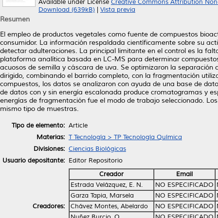
Available under License
Creative Commons Attribution Non
Download (639kB)
|
Vista previa
Resumen
El empleo de productos vegetales como fuente de compuestos bioacti
consumidor. La información respaldada científicamente sobre su activi
detectar adulteraciones. La principal limitante en el control es la f
plataforma analítica basada en LC-MS para determinar compuestos po
acuosos de semilla y cáscara de uva. Se optimizaron la separación c
dirigido, combinando el barrido completo, con la fragmentación utiliz
compuestos, los datos se analizaron con ayuda de una base de datos 
de datos con y sin energía escalonada produce cromatogramas y espe
energías de fragmentación fue el modo de trabajo seleccionado. Los 
mismo tipo de muestras.
Tipo de elemento:
Article
Materias:
T Tecnología > TP Tecnología Química
Divisiones:
Ciencias Biológicas
Usuario depositante:
Editor Repositorio
Creador
Email
Estrada Velázquez, E. N.
NO ESPECIFICADO
Garza Tapia, Marsela
NO ESPECIFICADO
Creadores:
Chávez Montes, Abelardo
NO ESPECIFICADO
Nuñez Burcio, O.
NO ESPECIFICADO