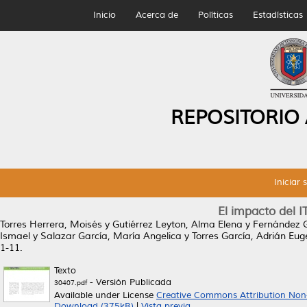
Inicio
Acerca de
Políticas
Estadísticas
REPOSITORIO
Iniciar 
El impacto del 
Torres Herrera, Moisés
y
Gutiérrez Leyton, Alma Elena
y
Fernández G
Ismael
y
Salazar García, María Angelica
y
Torres García, Adrián Eug
1-11.
Texto
- Versión Publicada
30407.pdf
Available under License
Creative Commons Attribution Non
Download (375kB)
|
Vista previa