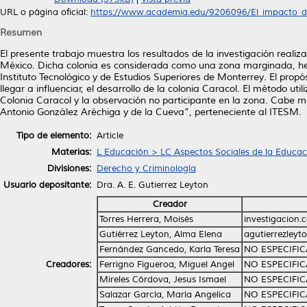
URL o página oficial:
https://www.academia.edu/9206096/El_impacto_del
Resumen
El presente trabajo muestra los resultados de la investigación reali
México. Dicha colonia es considerada como una zona marginada, hec
Instituto Tecnológico y de Estudios Superiores de Monterrey. El propo
llegar a influenciar, el desarrollo de la colonia Caracol. El método uti
Colonia Caracol y la observación no participante en la zona. Cabe m
Antonio González Aréchiga y de la Cueva”, perteneciente al ITESM.
Tipo de elemento:
Article
Materias:
L Educación > LC Aspectos Sociales de la Educac
Divisiones:
Derecho y Criminología
Usuario depositante:
Dra. A. E. Gutierrez Leyton
Creador
Torres Herrera, Moisés
investigacion
Gutiérrez Leyton, Alma Elena
agutierrezley
Fernández Gancedo, Karla Teresa
NO ESPECIFI
Creadores:
Ferrigno Figueroa, Miguel Angel
NO ESPECIFI
Mireles Córdova, Jesus Ismael
NO ESPECIFI
Salazar García, María Angelica
NO ESPECIFI