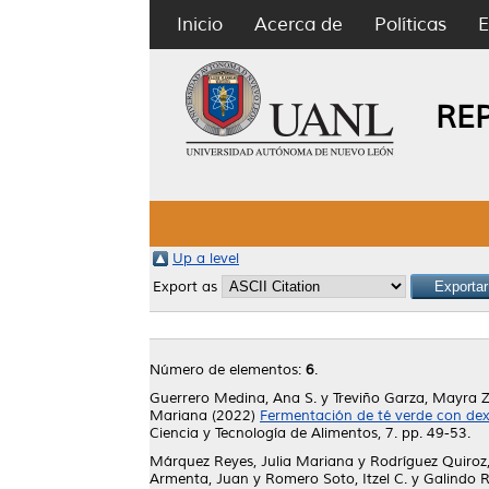
Inicio
Acerca de
Políticas
E
RE
Up a level
Export as
Número de elementos:
6
.
Guerrero Medina, Ana S.
y
Treviño Garza, Mayra 
Mariana
(2022)
Fermentación de té verde con dex
Ciencia y Tecnología de Alimentos, 7. pp. 49-53.
Márquez Reyes, Julia Mariana
y
Rodríguez Quiroz,
Armenta, Juan
y
Romero Soto, Itzel C.
y
Galindo R