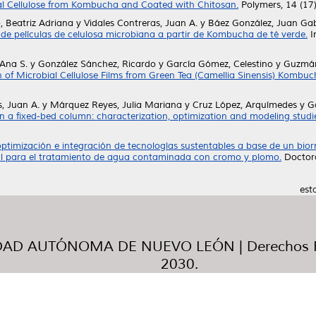
ial Cellulose from Kombucha and Coated with Chitosan.
Polymers, 14 (17
 Beatriz Adriana
y
Vidales Contreras, Juan A.
y
Báez González, Juan Gab
de películas de celulosa microbiana a partir de Kombucha de té verde.
I
Ana S.
y
González Sánchez, Ricardo
y
García Gómez, Celestino
y
Guzmán
 of Microbial Cellulose Films from Green Tea (Camellia Sinensis) Kombu
s, Juan A.
y
Márquez Reyes, Julia Mariana
y
Cruz López, Arquímedes
y
G
n a fixed-bed column: characterization, optimization and modeling studi
optimización e integración de tecnologías sustentables a base de un bi
icial para el tratamiento de agua contaminada con cromo y plomo.
Doctora
est
AD AUTÓNOMA DE NUEVO LEÓN | Derechos R
2030.