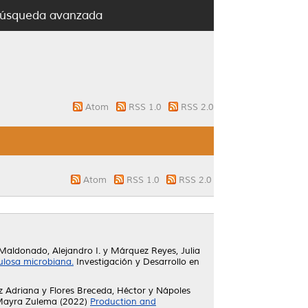
úsqueda avanzada
Atom
RSS 1.0
RSS 2.0
Atom
RSS 1.0
RSS 2.0
Maldonado, Alejandro I.
y
Márquez Reyes, Julia
ulosa microbiana.
Investigación y Desarrollo en
z Adriana
y
Flores Breceda, Héctor
y
Nápoles
 Mayra Zulema
(2022)
Production and