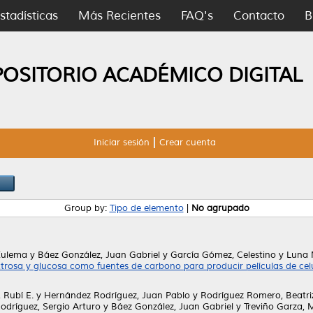
stadísticas
Más Recientes
FAQ's
Contacto
B
POSITORIO ACADÉMICO DIGITAL
Iniciar sesión
Crear cuenta
Group by:
Tipo de elemento
|
No agrupado
Zulema
y
Báez González, Juan Gabriel
y
García Gómez, Celestino
y
Luna 
trosa y glucosa como fuentes de carbono para producir películas de cel
 Rubí E.
y
Hernández Rodríguez, Juan Pablo
y
Rodríguez Romero, Beatri
odríguez, Sergio Arturo
y
Báez González, Juan Gabriel
y
Treviño Garza,