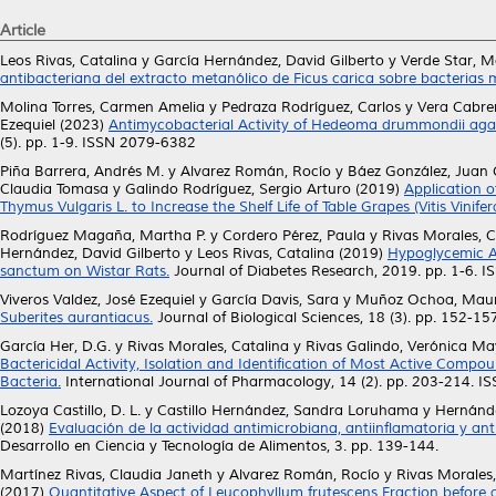
Article
Leos Rivas, Catalina
y
García Hernández, David Gilberto
y
Verde Star, Ma
antibacteriana del extracto metanólico de Ficus carica sobre bacterias m
Molina Torres, Carmen Amelia
y
Pedraza Rodríguez, Carlos
y
Vera Cabrer
Ezequiel
(2023)
Antimycobacterial Activity of Hedeoma drummondii aga
(5). pp. 1-9. ISSN 2079-6382
Piña Barrera, Andrés M.
y
Alvarez Román, Rocío
y
Báez González, Juan 
Claudia Tomasa
y
Galindo Rodríguez, Sergio Arturo
(2019)
Application 
Thymus Vulgaris L. to Increase the Shelf Life of Table Grapes (Vitis Vinifera
Rodríguez Magaña, Martha P.
y
Cordero Pérez, Paula
y
Rivas Morales, C
Hernández, David Gilberto
y
Leos Rivas, Catalina
(2019)
Hypoglycemic Ac
sanctum on Wistar Rats.
Journal of Diabetes Research, 2019. pp. 1-6. 
Viveros Valdez, José Ezequiel
y
García Davis, Sara
y
Muñoz Ochoa, Maur
Suberites aurantiacus.
Journal of Biological Sciences, 18 (3). pp. 152-
García Her, D.G.
y
Rivas Morales, Catalina
y
Rivas Galindo, Verónica Ma
Bactericidal Activity, Isolation and Identification of Most Active Comp
Bacteria.
International Journal of Pharmacology, 14 (2). pp. 203-214. 
Lozoya Castillo, D. L.
y
Castillo Hernández, Sandra Loruhama
y
Hernánde
(2018)
Evaluación de la actividad antimicrobiana, antiinflamatoria y an
Desarrollo en Ciencia y Tecnología de Alimentos, 3. pp. 139-144.
Martínez Rivas, Claudia Janeth
y
Alvarez Román, Rocío
y
Rivas Morales,
(2017)
Quantitative Aspect of Leucophyllum frutescens Fraction before 