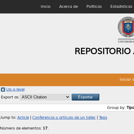
Inicio
Acerca de
Políticas
Estadísticas
REPOSITORIO
Iniciar 
Up a level
Export as
Group by:
Tip
Jump to:
Article
|
Conferencia o artículo de un taller.
|
Tesis
Número de elementos:
17
.