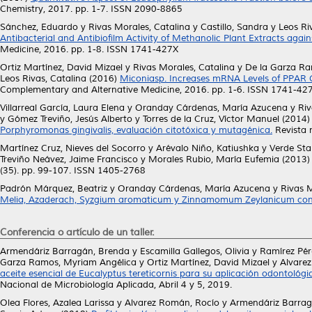
Chemistry, 2017. pp. 1-7. ISSN 2090-8865
Sánchez, Eduardo
y
Rivas Morales, Catalina
y
Castillo, Sandra
y
Leos Ri
Antibacterial and Antibiofilm Activity of Methanolic Plant Extracts aga
Medicine, 2016. pp. 1-8. ISSN 1741-427X
Ortiz Martínez, David Mizael
y
Rivas Morales, Catalina
y
De la Garza Ra
Leos Rivas, Catalina
(2016)
Miconiasp. Increases mRNA Levels of PPAR 
Complementary and Alternative Medicine, 2016. pp. 1-6. ISSN 1741-42
Villarreal García, Laura Elena
y
Oranday Cárdenas, María Azucena
y
Riv
y
Gómez Treviño, Jesús Alberto
y
Torres de la Cruz, Víctor Manuel
(2014
Porphyromonas gingivalis, evaluación citotóxica y mutagénica.
Revista 
Martínez Cruz, Nieves del Socorro
y
Arévalo Niño, Katiushka
y
Verde Sta
Treviño Neávez, Jaime Francisco
y
Morales Rubio, María Eufemia
(2013
(35). pp. 99-107. ISSN 1405-2768
Padrón Márquez, Beatriz
y
Oranday Cárdenas, María Azucena
y
Rivas M
Melia, Azaderach, Syzgium aromaticum y Zinnamomum Zeylanicum con ef
Conferencia o artículo de un taller.
Armendáriz Barragán, Brenda
y
Escamilla Gallegos, Olivia
y
Ramírez Pér
Garza Ramos, Myriam Angélica
y
Ortiz Martínez, David Mizael
y
Alvare
aceite esencial de Eucalyptus tereticornis para su aplicación odontológi
Nacional de Microbiología Aplicada, Abril 4 y 5, 2019.
Olea Flores, Azalea Larissa
y
Alvarez Román, Rocío
y
Armendáriz Barrag