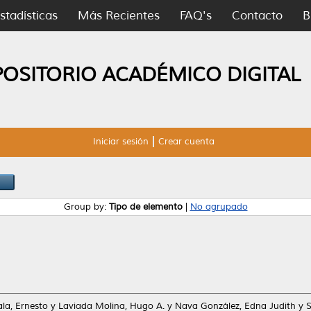
stadísticas
Más Recientes
FAQ's
Contacto
B
POSITORIO ACADÉMICO DIGITAL
Iniciar sesión
Crear cuenta
Group by:
Tipo de elemento
|
No agrupado
la, Ernesto
y
Laviada Molina, Hugo A.
y
Nava González, Edna Judith
y
S