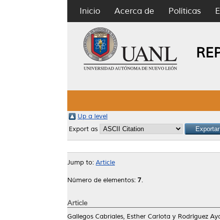
Inicio
Acerca de
Políticas
E
RE
Up a level
Export as
Jump to:
Article
Número de elementos:
7
.
Article
Gallegos Cabriales, Esther Carlota
y
Rodríguez Aya