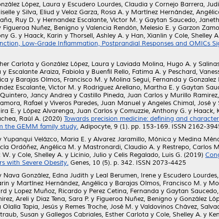
nzález López, Laura
y
Escudero Lourdes, Claudia
y
Cornejo Barrera, Jud
selle
y
Silva, Eliud
y
Veloz Garza, Rosa A.
y
Martínez Hernández, Angélic
caña, Ruy D.
y
Hernandez Escalante, Victor M.
y
Gaytan Saucedo, Janeth
y
Figueroa Nuñez, Benigno
y
Valencia Rendón, Melesio E.
y
Garzon Zamor
ny G.
y
Haack, Karin
y
Thorsell, Ashley A.
y
Han, Xianlin
y
Cole, Shelley A
sfunction, Low-Grade Inflammation, Postprandial Responses and OMICs S
ther Carlota
y
González López, Laura
y
Laviada Molina, Hugo A.
y
Salina
a
y
Escalante Araiza, Fabiola
y
Buenfil Rello, Fatima A.
y
Peschard, Vaness
ica
y
Barajas Olmos, Francisco M.
y
Molina Segui, Fernanda
y
Gonzalez 
dez Escalante, Victor M.
y
Rodriguez Arellano, Martha E.
y
Gaytan Sauc
 Quintero, Jancy Andrea
y
Castillo Pineda, Juan Carlos
y
Murillo Ramirez,
amora, Rafael
y
Viveros Paredes, Juan Manuel
y
Angeles Chimal, José
y
ira E.
y
López Alvarenga, Juan Carlos
y
Comuzzie, Anthony G.
y
Haack, 
chea, Raúl A.
(2020)
Towards precision medicine: defining and characteri
om the GEMM family study.
Adipocyte, 9 (1). pp. 153-169. ISSN 2162-394
y
Yupanqui Velázco, Maria E.
y
Alvarez Jaramillo, Mónica
y
Medina Ménd
cía Ordóñez, Angélica M.
y
Mastronardi, Claudio A.
y
Restrepo, Carlos M
k W.
y
Cole, Shelley A.
y
Licinio, Julio
y
Celis Regalado, Luis G.
(2019)
Cong
s with Severe Obesity.
Genes, 10 (5). p. 342. ISSN 2073-4425
y
Nava González, Edna Judith
y
Leal Berumen, Irene
y
Escudero Lourdes,
rin
y
Martínez Hernández, Angélica
y
Barajas Olmos, Francisco M.
y
Mol
ard
y
Lopez Muñoz, Ricardo
y
Perez Cetina, Fernanda
y
Gaytan Saucedo, 
rez, Areli
y
Diaz Tena, Sara P.
y
Figueroa Nuñez, Benigno
y
González Lóp
 Olalla Tapia, Jesús
y
Remes Troche, José M.
y
Valdovinos Chávez, Salva
traub, Susan
y
Gallegos Cabriales, Esther Carlota
y
Cole, Shelley A.
y
Ken