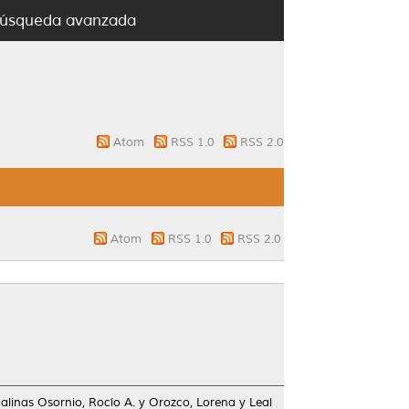
úsqueda avanzada
Atom
RSS 1.0
RSS 2.0
Atom
RSS 1.0
RSS 2.0
alinas Osornio, Rocío A.
y
Orozco, Lorena
y
Leal