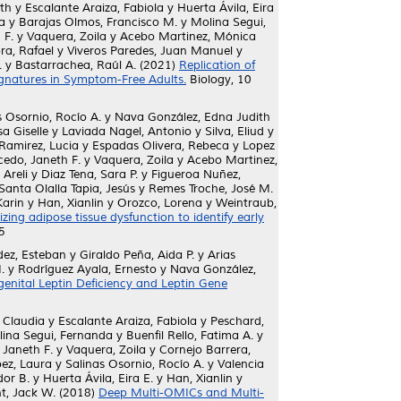
ith
y
Escalante Araiza, Fabiola
y
Huerta Ávila, Eira
a
y
Barajas Olmos, Francisco M.
y
Molina Segui,
 F.
y
Vaquera, Zoila
y
Acebo Martinez, Mónica
a, Rafael
y
Viveros Paredes, Juan Manuel
y
.
y
Bastarrachea, Raúl A.
(2021)
Replication of
ignatures in Symptom-Free Adults.
Biology, 10
s Osornio, Rocío A.
y
Nava González, Edna Judith
a Giselle
y
Laviada Nagel, Antonio
y
Silva, Eliud
y
Ramirez, Lucia
y
Espadas Olivera, Rebeca
y
Lopez
edo, Janeth F.
y
Vaquera, Zoila
y
Acebo Martinez,
 Areli
y
Diaz Tena, Sara P.
y
Figueroa Nuñez,
Santa Olalla Tapia, Jesús
y
Remes Troche, José M.
Karin
y
Han, Xianlin
y
Orozco, Lorena
y
Weintraub,
zing adipose tissue dysfunction to identify early
5
ez, Esteban
y
Giraldo Peña, Aida P.
y
Arias
.
y
Rodríguez Ayala, Ernesto
y
Nava González,
enital Leptin Deficiency and Leptin Gene
 Claudia
y
Escalante Araiza, Fabiola
y
Peschard,
ina Segui, Fernanda
y
Buenfil Rello, Fatima A.
y
Janeth F.
y
Vaquera, Zoila
y
Cornejo Barrera,
ez, Laura
y
Salinas Osornio, Rocío A.
y
Valencia
dor B.
y
Huerta Ávila, Eira E.
y
Han, Xianlin
y
t, Jack W.
(2018)
Deep Multi-OMICs and Multi-