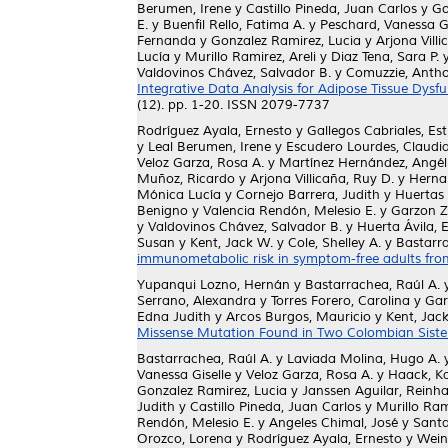
Berumen, Irene
y
Castillo Pineda, Juan Carlos
y
Go
E.
y
Buenfil Rello, Fatima A.
y
Peschard, Vanessa Gi
Fernanda
y
Gonzalez Ramirez, Lucia
y
Arjona Villi
Lucía
y
Murillo Ramirez, Areli
y
Diaz Tena, Sara P.
Valdovinos Chávez, Salvador B.
y
Comuzzie, Antho
Integrative Data Analysis for Adipose Tissue Dy
(12). pp. 1-20. ISSN 2079-7737
Rodríguez Ayala, Ernesto
y
Gallegos Cabriales, Es
y
Leal Berumen, Irene
y
Escudero Lourdes, Claudi
Veloz Garza, Rosa A.
y
Martínez Hernández, Angél
Muñoz, Ricardo
y
Arjona Villicaña, Ruy D.
y
Hernan
Mónica Lucía
y
Cornejo Barrera, Judith
y
Huertas
Benigno
y
Valencia Rendón, Melesio E.
y
Garzon Z
y
Valdovinos Chávez, Salvador B.
y
Huerta Ávila, E
Susan
y
Kent, Jack W.
y
Cole, Shelley A.
y
Bastarra
immunometabolic risk in symptom-free adults fr
Yupanqui Lozno, Hernán
y
Bastarrachea, Raúl A.
Serrano, Alexandra
y
Torres Forero, Carolina
y
Gar
Edna Judith
y
Arcos Burgos, Mauricio
y
Kent, Jac
Missense Mutation Found in Two Colombian Sister
Bastarrachea, Raúl A.
y
Laviada Molina, Hugo A.
Vanessa Giselle
y
Veloz Garza, Rosa A.
y
Haack, Ka
Gonzalez Ramirez, Lucia
y
Janssen Aguilar, Reinh
Judith
y
Castillo Pineda, Juan Carlos
y
Murillo Rami
Rendón, Melesio E.
y
Angeles Chimal, José
y
Santa
Orozco, Lorena
y
Rodríguez Ayala, Ernesto
y
Wein