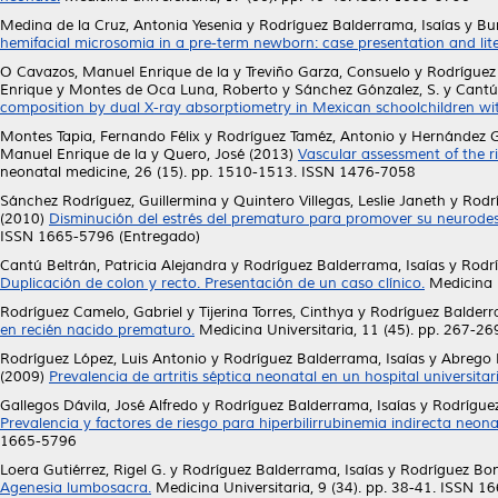
Medina de la Cruz, Antonia Yesenia
y
Rodríguez Balderrama, Isaías
y
Bur
hemifacial microsomia in a pre-term newborn: case presentation and lite
O Cavazos, Manuel Enrique de la
y
Treviño Garza, Consuelo
y
Rodríguez
Enrique
y
Montes de Oca Luna, Roberto
y
Sánchez Gónzalez, S.
y
Cantú
composition by dual X-ray absorptiometry in Mexican schoolchildren wit
Montes Tapia, Fernando Félix
y
Rodríguez Taméz, Antonio
y
Hernández G
Manuel Enrique de la
y
Quero, José
(2013)
Vascular assessment of the ri
neonatal medicine, 26 (15). pp. 1510-1513. ISSN 1476-7058
Sánchez Rodríguez, Guillermina
y
Quintero Villegas, Leslie Janeth
y
Rodr
(2010)
Disminución del estrés del prematuro para promover su neurodes
ISSN 1665-5796 (Entregado)
Cantú Beltrán, Patricia Alejandra
y
Rodríguez Balderrama, Isaías
y
Rodrí
Duplicación de colon y recto. Presentación de un caso clínico.
Medicina U
Rodríguez Camelo, Gabriel
y
Tijerina Torres, Cinthya
y
Rodríguez Balderr
en recién nacido prematuro.
Medicina Universitaria, 11 (45). pp. 267-2
Rodríguez López, Luis Antonio
y
Rodríguez Balderrama, Isaías
y
Abrego 
(2009)
Prevalencia de artritis séptica neonatal en un hospital universitar
Gallegos Dávila, José Alfredo
y
Rodríguez Balderrama, Isaías
y
Rodríguez
Prevalencia y factores de riesgo para hiperbilirrubinemia indirecta neonat
1665-5796
Loera Gutiérrez, Rigel G.
y
Rodríguez Balderrama, Isaías
y
Rodríguez Bon
Agenesia lumbosacra.
Medicina Universitaria, 9 (34). pp. 38-41. ISSN 