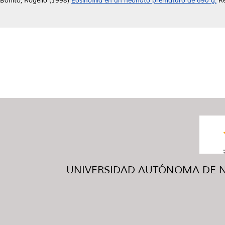
Bonito, Rogelio
(1998)
Eosinofilia en un neonato prematuro de 690 g.
Re
UNIVERSIDAD AUTÓNOMA DE NUE