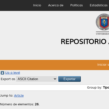
Inicio
Acerca de
Políticas
Estadísticas
REPOSITORIO
Iniciar 
Up a level
Export as
Group by:
Tip
Jump to:
Article
Número de elementos:
26
.