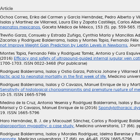
Article
Ochoa Correa, Erika del Carmen
y
García Hernández, Pedro Alberto
y
Vi
Isaías
y
Martínez de Villarreal, Laura Elia
y
Zapata Castilleja, Carlos Albe
neonatos mexicanos.
Gaceta Médica de México, 153 (5). pp. 559-565. 
Treviño Garza, Consuelo
y
Estrada Zuñiga, Cynthia María
y
Mancillas A
Zacarías
y
Rodríguez Balderrama, Isaías
y
Montes Tapia, Fernando Félix
not Improve Weight Gain Prediction by Leptin Levels in Newborns.
Journa
Montes Tapia, Fernando Félix
y
Rodríguez Taméz, Antonio
y
Cura Esquive
(2016)
Efficacy and safety of ultrasound-guided internal jugular vein ca
1700-1703. ISSN 0022-3468 (Por publicarse)
Rodríguez Balderrama, Isaías
y
Ostia Garza, Patricia Johane
y
Villarreal
lactic acid to neonatal mortality in the first week of life.
Medicina univers
Rodríguez Balderrama, Isaías
y
O Cavazos, Manuel Enrique de la
y
Mart
Sensitivity of histological chorioaminionitis and premature rupture of me
10-15. ISSN 1665-5796
Medina de la Cruz, Antonia Yesenia
y
Rodríguez Balderrama, Isaías
y
Bur
Marisol
y
O Cavazos, Manuel Enrique de la
(2016)
Spondylothoracic dys
19. ISSN 1665-5796
Haro Hernández, B. J. de
y
Macouzet Sánchez, Carlos
y
Rodríguez Balde
disproportion myopathy: a case study.
Medicina universitaria, 17 (66). 
Rodríguez Balderrama, Isaías
y
Morales Rodríguez, Idelma Berenise
y
Ro
neonate.
Medicina universitaria, 17 (66). pp. 46-48. ISSN 1665-5796