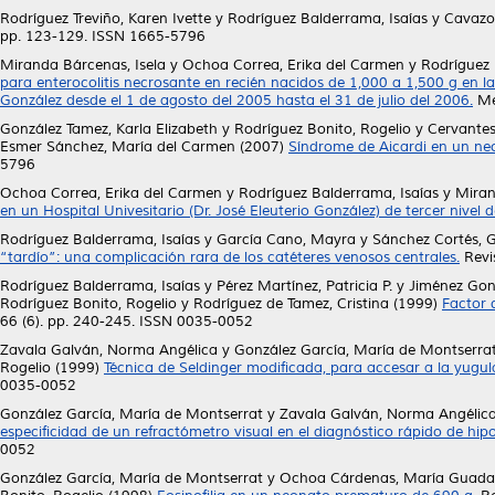
Rodríguez Treviño, Karen Ivette
y
Rodríguez Balderrama, Isaías
y
Cavazo
pp. 123-129. ISSN 1665-5796
Miranda Bárcenas, Isela
y
Ochoa Correa, Erika del Carmen
y
Rodríguez 
para enterocolitis necrosante en recién nacidos de 1,000 a 1,500 g en la
González desde el 1 de agosto del 2005 hasta el 31 de julio del 2006.
Med
González Tamez, Karla Elizabeth
y
Rodríguez Bonito, Rogelio
y
Cervantes
Esmer Sánchez, María del Carmen
(2007)
Síndrome de Aicardi en un neo
5796
Ochoa Correa, Erika del Carmen
y
Rodríguez Balderrama, Isaías
y
Miran
en un Hospital Univesitario (Dr. José Eleuterio González) de tercer nivel 
Rodríguez Balderrama, Isaías
y
García Cano, Mayra
y
Sánchez Cortés,
“tardío”: una complicación rara de los catéteres venosos centrales.
Revi
Rodríguez Balderrama, Isaías
y
Pérez Martínez, Patricia P.
y
Jiménez Gon
Rodríguez Bonito, Rogelio
y
Rodríguez de Tamez, Cristina
(1999)
Factor 
66 (6). pp. 240-245. ISSN 0035-0052
Zavala Galván, Norma Angélica
y
González García, María de Montserra
Rogelio
(1999)
Técnica de Seldinger modificada, para accesar a la yugul
0035-0052
González García, María de Montserrat
y
Zavala Galván, Norma Angélic
especificidad de un refractómetro visual en el diagnóstico rápido de hi
0052
González García, María de Montserrat
y
Ochoa Cárdenas, María Guada