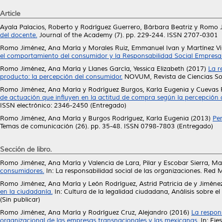
Article
Ayala Palacios, Roberto
y
Rodríguez Guerrero, Bárbara Beatriz
y
Romo J
del docente.
Journal of the Academy (7). pp. 229-244. ISSN 2707-0301
Romo Jiménez, Ana María
y
Morales Ruiz, Emmanuel Ivan
y
Martínez Vi
el comportamiento del consumidor y la Responsabilidad Social Empresari
Romo Jiménez, Ana María
y
Llanes García, Yessica Elizabeth
(2017)
La r
producto: la percepción del consumidor.
NOVUM, Revista de Ciencias Soci
Romo Jiménez, Ana María
y
Rodríguez Burgos, Karla Eugenia
y
Cuevas 
de actuación que influyen en la actitud de compra según la percepción d
ISSN electrónico: 2346-2450 (Entregado)
Romo Jiménez, Ana María
y
Burgos Rodríguez, Karla Eugenia
(2013)
Pe
Temas de comunicación (26). pp. 35-48. ISSN 0798-7803 (Entregado)
Sección de libro.
Romo Jiménez, Ana María
y
Valencia de Lara, Pilar
y
Escobar Sierra, M
consumidores.
In: La responsabilidad social de las organizaciones. Red
Romo Jiménez, Ana María
y
León Rodríguez, Astrid Patricia de
y
Jiméne
en la ciudadanía.
In: Cultura de la legalidad ciudadana, Análisis sobr
(Sin publicar)
Romo Jiménez, Ana María
y
Rodríguez Cruz, Alejandro
(2016)
La respon
organizacional de las empresas transnacionales y las mexicanas.
In: Eje