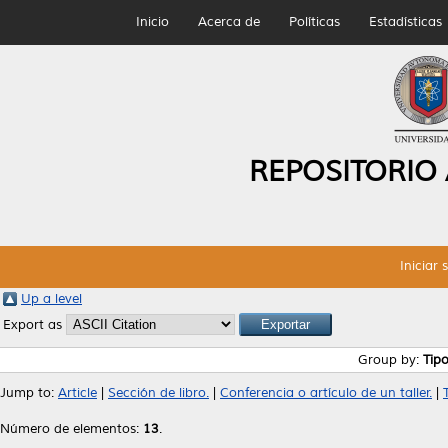
Inicio
Acerca de
Políticas
Estadísticas
REPOSITORIO
Iniciar 
Up a level
Export as
Group by:
Tip
Jump to:
Article
|
Sección de libro.
|
Conferencia o artículo de un taller.
|
Número de elementos:
13
.