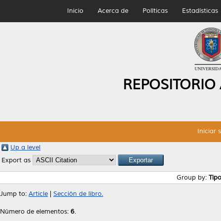
Inicio
Acerca de
Políticas
Estadísticas
REPOSITORIO
Iniciar 
Up a level
Export as
Group by:
Tip
Jump to:
Article
|
Sección de libro.
Número de elementos:
6
.