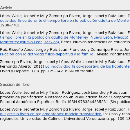
Article
López Walle, Jeanette M.
y
Zamarripa Rivera, Jorge Isabel
y
Ruiz Juan, 
actividad física durante el tiempo libre en la población adulta de Monte
1988-7701
López Walle, Jeanette M.
y
Zamarripa Rivera, Jorge Isabel
y
Ruiz Juan, 
tiempo libre en la población adulta de Monterrey (Nuevo León, México) = P
Monterrey (Nuevo Leon, Mexico).
Retos. Nuevas tendencias en educación
Ruiz Risueño Abad, Jorge
y
Ruiz Juan, Francisco
y
Zamarripa Rivera, Jor
relación con la actividad físico-deportiva y la familia.
Revista Panamerica
Zamarripa Rivera, Jorge Isabel
y
López Walle, Jeanette M.
y
Ruiz Juan, 
Fernando Alberto
(2011)
La inactividad físico-deportiva de los habitan
Física y Deporte, 3 (3). pp. 129-142. ISSN en trámite
Sección de libro.
López Walle, Jeanette M.
y
Tristán Rodríguez, José Leandro
y
Ruiz Juan,
proceso de planificación e interacción en la educación física : Comport
Editorial Académica Española, Berlín. ISBN 9783844335231 (Sin publica
López Walle, Jeanette M.
y
Zamarripa Rivera, Jorge Isabel
y
Ruiz Juan, 
al ejercicio físico en regiomontanos: modelo transteórico.
In: Usos y repr
regionales. Universidad de Colima ; Universidad Veracruzana, pp. 109-