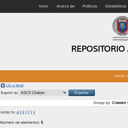
Inicio
Acerca de
Políticas
Estadísticas
REPOSITORIO
Iniciar 
Up a level
Export as
Group by:
Creador
Jump to:
A
|
E
|
F
|
V
Número de elementos:
5
.