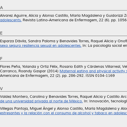
A
Alvarez Aguirre, Alicia
y
Alonso Castillo, María Magdalena
y
Guidorizzi Z
adolescents.
Revista Latino-Americana de Enfermagem, 22 (6). pp. 105
E
Esparza Dávila, Sandra Paloma
y
Benavides Torres, Raquel Alicia
y
Onofr
sexo seguro resiliencia sexual en adolescentes.
In: La psicología socia
F
Flores Peña, Yolanda
y
Ortiz Félix, Rosario Edith
y
Cárdenas Villarreal, Ve
Carranco, Roandy Gaspar
(2014)
Maternal eating and physical activity st
Americana de Enfermagem, 22 (2). pp. 286-292. ISSN 0104-1169
V
Valdez Montero, Carolina
y
Benavides Torres, Raquel Alicia
y
Castillo Ar
de una universidad privada al norte de México.
In: Innovación, tecnolo
Villegas Pantoja, Miguel Ángel
y
Alonso Castillo, María Magdalena
y
Alo
estresantes y la relación con el consumo de alcohol y tabaco en adolesc