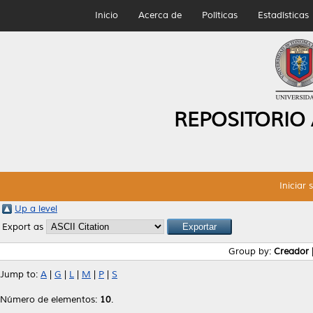
Inicio
Acerca de
Políticas
Estadísticas
REPOSITORIO
Iniciar 
Up a level
Export as
Group by:
Creador
Jump to:
A
|
G
|
L
|
M
|
P
|
S
Número de elementos:
10
.