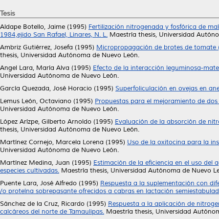
Tesis
Aldape Botello, Jaime
(1995)
Fertilización nitrogenada y fosfórica de ma
1984,ejido San Rafael, Linares, N. L.
Maestría thesis, Universidad Autón
Ambriz Gutiérrez, Josefa
(1995)
Micropropagación de brotes de tomate (L
thesis, Universidad Autónoma de Nuevo León.
Angel Lara, María Alva
(1995)
Efecto de la interacción leguminosa-materi
Universidad Autónoma de Nuevo León.
García Quezada, José Horacio
(1995)
Superfoliculación en ovejas en ane
Lemus León, Octaviano
(1995)
Propuestas para el mejoramiento de dos
Universidad Autónoma de Nuevo León.
López Arízpe, Gilberto Arnoldo
(1995)
Evaluación de la absorción de nitro
thesis, Universidad Autónoma de Nuevo León.
Martínez Cornejo, Marcela Lorena
(1995)
Uso de la oxitocina para la ins
Universidad Autónoma de Nuevo León.
Martínez Medina, Juan
(1995)
Estimación de la eficiencia en el uso del
especies cultivadas.
Maestría thesis, Universidad Autónoma de Nuevo L
Puente Lara, José Alfredo
(1995)
Respuesta a la suplementación con dife
/o proteína sobrepasante ofrecidos a cabras en lactación semiestabulad
Sánchez de la Cruz, Ricardo
(1995)
Respuesta a la aplicación de nitroge
calcáreos del norte de Tamaulipas.
Maestría thesis, Universidad Autóno