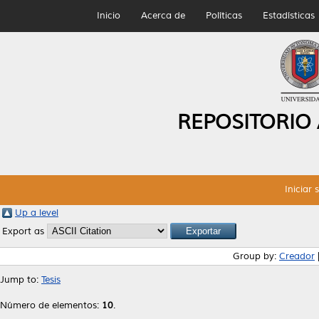
Inicio
Acerca de
Políticas
Estadísticas
REPOSITORIO
Iniciar 
Up a level
Export as
Group by:
Creador
Jump to:
Tesis
Número de elementos:
10
.