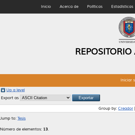
Inicio
Acerca de
Políticas
Estadísticas
REPOSITORIO
Iniciar 
Up a level
Export as
Group by:
Creador
Jump to:
Tesis
Número de elementos:
13
.