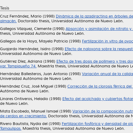
Tesis
Cruz Fernández, Mario
(1998)
Dinámica de la azadiractina en árboles de
almacén.
Doctorado thesis, Universidad Autónoma de Nuevo León.
Gallegos Vázquez, Clemente
(1998)
Absorción y asimilación de nitrato y 
thesis, Universidad Autónoma de Nuevo León.
Gallegos de la Hoya, Mayela Patricia
(1998)
Fertilización in vitro de ovo
Guajardo Hernández, Isidro
(1998)
Efecto de naloxona sobre la respuest
Universidad Autónoma de Nuevo León.
Gutiérrez Díez, Adriana
(1998)
Efecto de tres dosis de polímero y tres do
var. Tampiqueño 74.
Maestría thesis, Universidad Autónoma de Nuevo L
Hernández Ballesteros, Juan Antonio
(1998)
Variación anual de la calid
Universidad Autónoma de Nuevo León.
Hernández Cruz, José Miguel
(1998)
Corrección de la clorosis férrica del 
Autónoma de Nuevo León.
Linares Ontiveros, Heladio
(1998)
Efecto del acolchado y cubiertas flota
de Nuevo León.
Mata Escobedo, Manuel Ismael
(1998)
Variación de la composición nutr
de cerdos en crecimiento.
Doctorado thesis, Universidad Autónoma de 
Rivero Bautista, Nydia del
(1998)
Fertilización fosfórica y densidad de 
Tamaulipas.
Maestría thesis, Universidad Autónoma de Nuevo León.