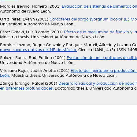
Morales Treviño, Homero
(2001)
Evaluación de sistemas de alimentación
Autónoma de Nuevo León.
Ortiz Pérez, Evelyn
(2001)
Caracteres del sorgo [Sorghum bicolor (L.) Moe
Universidad Autónoma de Nuevo León.
Pérez García, Luis Ricardo
(2001)
Efecto de la meglumina de flunixín y 
Maestría thesis, Universidad Autónoma de Nuevo León.
Ramírez Lozano, Roque Gonzalo
y
Enríquez Martell, Alfredo
y
Lozano Go
nueve zacates nativos del NE de México.
Ciencia UANL, 4 (3). ISSN 140
Salazar Sáenz, Raúl Porfirio
(2001)
Evaluación de once patrones de cítri
Universidad Autónoma de Nuevo León.
Villasana Rojas, Judith Arlette
(2001)
Efecto del injerto en la producció
León.
Maestría thesis, Universidad Autónoma de Nuevo León.
Zúñiga Tarango, Rafael
(2001)
Desarrollo radical y producción de nopalit
en diferentes profundidades.
Doctorado thesis, Universidad Autónoma d