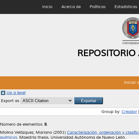
Inicio
Acerca de
Políticas
Estadísticas
REPOSITORIO
Iniciar 
Up a level
Export as
Group by:
Creador
Número de elementos:
8
.
Molina Velázquez, Mariano
(2001)
Caracterización, ordenación y clasifi
químicos.
Maestría thesis, Universidad Autónoma de Nuevo León.