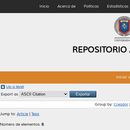
Inicio
Acerca de
Políticas
Estadísticas
REPOSITORIO
Iniciar 
Up a level
Export as
Group by:
Creador
Jump to:
Article
|
Tesis
Número de elementos:
8
.