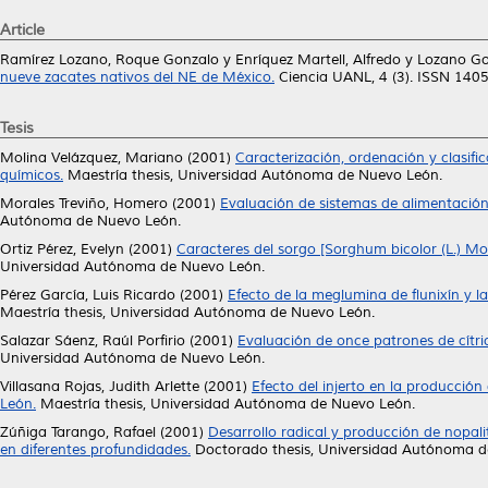
Article
Ramírez Lozano, Roque Gonzalo
y
Enríquez Martell, Alfredo
y
Lozano Go
nueve zacates nativos del NE de México.
Ciencia UANL, 4 (3). ISSN 140
Tesis
Molina Velázquez, Mariano
(2001)
Caracterización, ordenación y clasifi
químicos.
Maestría thesis, Universidad Autónoma de Nuevo León.
Morales Treviño, Homero
(2001)
Evaluación de sistemas de alimentación
Autónoma de Nuevo León.
Ortiz Pérez, Evelyn
(2001)
Caracteres del sorgo [Sorghum bicolor (L.) Moe
Universidad Autónoma de Nuevo León.
Pérez García, Luis Ricardo
(2001)
Efecto de la meglumina de flunixín y 
Maestría thesis, Universidad Autónoma de Nuevo León.
Salazar Sáenz, Raúl Porfirio
(2001)
Evaluación de once patrones de cítri
Universidad Autónoma de Nuevo León.
Villasana Rojas, Judith Arlette
(2001)
Efecto del injerto en la producció
León.
Maestría thesis, Universidad Autónoma de Nuevo León.
Zúñiga Tarango, Rafael
(2001)
Desarrollo radical y producción de nopalit
en diferentes profundidades.
Doctorado thesis, Universidad Autónoma d