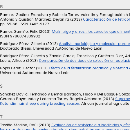
R
Ramírez Godina, Francisca
y
Robledo Torres, Valentín
y
Foroughbakhch 
Antonio
y
Quistián Martínez, Deyanira
(2013)
Caracterización de tetrapl
pp. 55-66. ISSN 1405-9177
Ramos Gamiño, Félix
(2013)
Maíz, trigo y arroz : los cereales que alime
ISBN 9786074339932
Rodríguez Pérez, Gilberto
(2013)
Análisis morfológico y molecular para 
Doctorado thesis, Universidad Autónoma de Nuevo León.
Rodríguez Pérez, Gilberto
y
Zavala García, Francisco
y
Gutiérrez Díez, A
Loera, Alfredo
(2013)
Comparación de dos tipos de selección en poblacio
Rojas Pérez, Héctor
(2013)
Efecto de la fertilización orgánica y sintética
Universidad Autónoma de Nuevo León.
S
Sánchez Dávila, Fernando
y
Bernal Barragán, Hugo
y
Del Bosque Gonzál
Gerardo Raymundo
y
Ledezma Torres, Rogelio Alejandro
(2013)
Superovu
Katahdin hair sheep during breeding season.
African journal of agricult
T
Treviño Medina, Raúl
(2013)
Evaluación de resistencia a ixodicidas y ef
las razas de ganado bovino charolais, simmental, brangus negro y comer