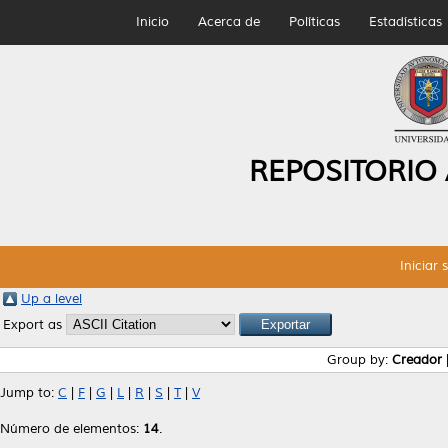
Inicio
Acerca de
Políticas
Estadísticas
REPOSITORIO
Iniciar 
Up a level
Export as
Group by:
Creador
Jump to:
C
|
F
|
G
|
L
|
R
|
S
|
T
|
V
Número de elementos:
14
.